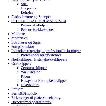
Stihl
husqvarna
Egholm
Pladevibratore og Stamper
PELLENC BATTERI MASKINER
Pellenc skuffeljern
Pellenc Hækkeklipper
Multione
Motorsave
Løvblæser og Suger
kompakttraktor
Indendørs rengøring – professionelle løsninger
Professionel højtryksrenser
Hækkeklipper & stanghækkeklippere
Græsklippere
Zeroturns klipper
Walk Behind
Riders
Husqvarna Robotplæneklipper
havetraktore
Fræsere
Ferris&Simplicity
El-køretøjer til professionelt brug
Dieselvarmeapparat Airrex