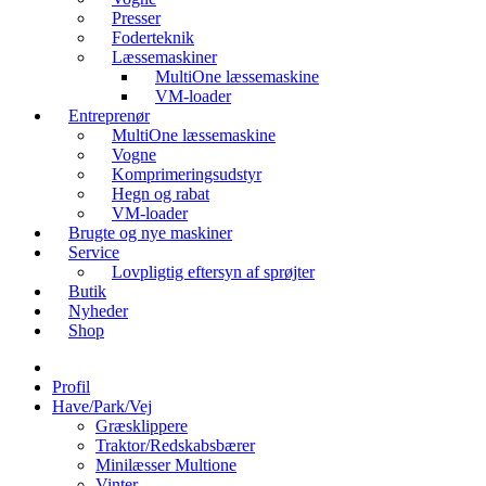
Presser
Foderteknik
Læssemaskiner
MultiOne læssemaskine
VM-loader
Entreprenør
MultiOne læssemaskine
Vogne
Komprimeringsudstyr
Hegn og rabat
VM-loader
Brugte og nye maskiner
Service
Lovpligtig eftersyn af sprøjter
Butik
Nyheder
Shop
Profil
Have/Park/Vej
Græsklippere
Traktor/Redskabsbærer
Minilæsser Multione
Vinter