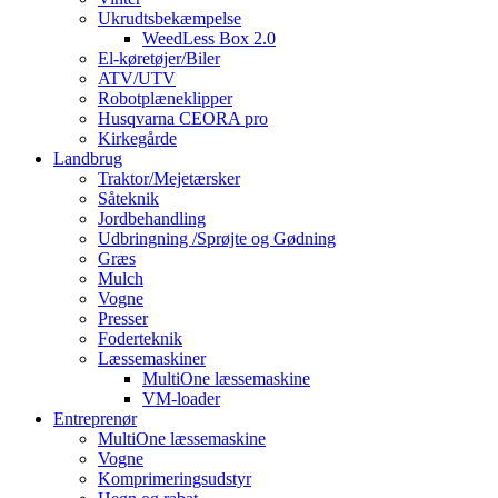
Ukrudtsbekæmpelse
WeedLess Box 2.0
El-køretøjer/Biler
ATV/UTV
Robotplæneklipper
Husqvarna CEORA pro
Kirkegårde
Landbrug
Traktor/Mejetærsker
Såteknik
Jordbehandling
Udbringning /Sprøjte og Gødning
Græs
Mulch
Vogne
Presser
Foderteknik
Læssemaskiner
MultiOne læssemaskine
VM-loader
Entreprenør
MultiOne læssemaskine
Vogne
Komprimeringsudstyr