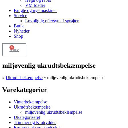
Hegn og rabat
VM-loader
Brugte og nye maskiner
Service
Lovpligtig eftersyn af sprøjter
Butik
Nyheder
Shop
0
Kurv
miljøvenlig ukrudtsbekæmpelse
»
Ukrudtsbekæmpelse
»
miljøvenlig ukrudtsbekæmpelse
Varekategorier
Vinterbekæmpelse
Ukrudtsbekæmpelse
miljøvenlig ukrudtsbekæmpelse
Ukategoriseret
Trimmer og Kratrydder
Reservedele og servicekit