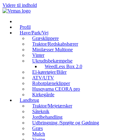
Videre til indhold
Profil
Have/Park/Vej
Græsklippere
Traktor/Redskabsbærer
Minilæsser Multione
Vinter
Ukrudtsbekæmpelse
WeedLess Box 2.0
El-køretøjer/Biler
ATV/UTV
Robotplæneklipper
Husqvarna CEORA pro
Kirkegårde
Landbrug
Traktor/Mejetærsker
Såteknik
Jordbehandling
Udbringning /Sprøjte og Gødning
Græs
Mulch
Vogne