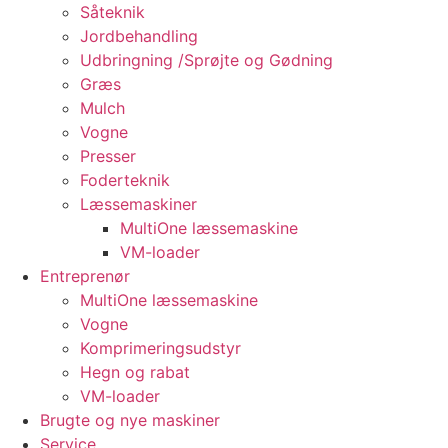
Såteknik
Jordbehandling
Udbringning /Sprøjte og Gødning
Græs
Mulch
Vogne
Presser
Foderteknik
Læssemaskiner
MultiOne læssemaskine
VM-loader
Entreprenør
MultiOne læssemaskine
Vogne
Komprimeringsudstyr
Hegn og rabat
VM-loader
Brugte og nye maskiner
Service