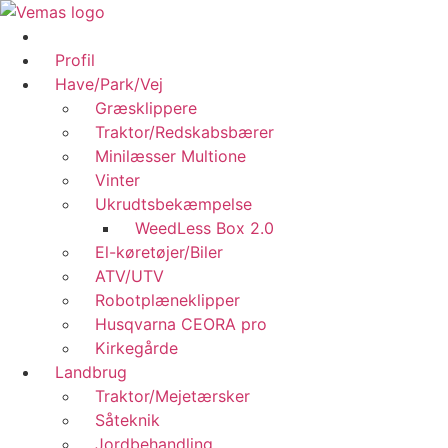
Videre
til
indhold
Profil
Have/Park/Vej
Græsklippere
Traktor/Redskabsbærer
Minilæsser Multione
Vinter
Ukrudtsbekæmpelse
WeedLess Box 2.0
El-køretøjer/Biler
ATV/UTV
Robotplæneklipper
Husqvarna CEORA pro
Kirkegårde
Landbrug
Traktor/Mejetærsker
Såteknik
Jordbehandling