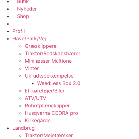
Butik
Nyheder
Shop
Profil
Have/Park/Vej
Græsklippere
Traktor/Redskabsbærer
Minilæsser Multione
Vinter
Ukrudtsbekæmpelse
WeedLess Box 2.0
El-køretøjer/Biler
ATV/UTV
Robotplæneklipper
Husqvarna CEORA pro
Kirkegårde
Landbrug
Traktor/Mejetærsker