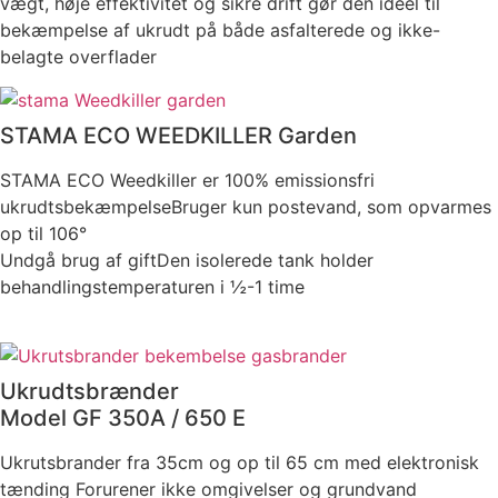
vægt, høje effektivitet og sikre drift gør den ideel til
bekæmpelse af ukrudt på både asfalterede og ikke-
belagte overflader
STAMA ECO WEEDKILLER Garden
STAMA ECO Weedkiller er 100% emissionsfri
ukrudtsbekæmpelseBruger kun postevand, som opvarmes
op til 106°
Undgå brug af giftDen isolerede tank holder
behandlingstemperaturen i ½-1 time
Ukrudtsbrænder
Model GF 350A / 650 E
Ukrutsbrander fra 35cm og op til 65 cm med elektronisk
tænding Forurener ikke omgivelser og grundvand