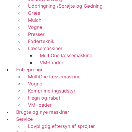
Udbringning /Sprøjte og Gødning
Græs
Mulch
Vogne
Presser
Foderteknik
Læssemaskiner
MultiOne læssemaskine
VM-loader
Entreprenør
MultiOne læssemaskine
Vogne
Komprimeringsudstyr
Hegn og rabat
VM-loader
Brugte og nye maskiner
Service
Lovpligtig eftersyn af sprøjter