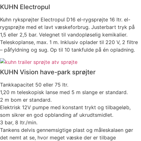
KUHN Electropul
Kuhn ryksprøjter Electropul D16 el-rygsprøjte 16 ltr. el-
rygsprøjte med et lavt væskeforbrug. Justerbart tryk på
1,5 eller 2,5 bar. Velegnet til vandopløselig kemikalier.
Teleskoplanse, max. 1 m. Inklusiv oplader til 220 V, 2 filtre
– påfyld­ning og sug. Op til 10 tankfulde på én opladning.
KUHN Vision have-park sprøjter
Tankkapacitet 50 eller 75 ltr.
1,20 m teleskopisk lanse med 5 m slange er standard.
2 m bom er standard.
Elektrisk 12V pumpe med konstant trykt og tilbageløb,
som sikrer en god opblanding af ukrudtsmidlet.
3 bar, 8 ltr./min.
Tankens delvis gennemsigtige plast og måleskalaen gør
det nemt at se, hvor meget væske der er tilbage