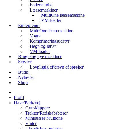
Foderteknik
Læssemaskiner
MultiOne læssemaskine
VM-loader
Entreprenør
MultiOne læssemaskine
Vogne
Komprimeringsudstyr
Hegn og rabat
VM-loader
Brugte og nye maskiner
Service
Lovpligtig eftersyn af sprøjter
Butik
Nyheder
Shop
Profil
Have/Park/Vej
Græsklippere
Traktor/Redskabsbærer
Minilæsser Multione
Vinter
Ukrudtsbekæmpelse