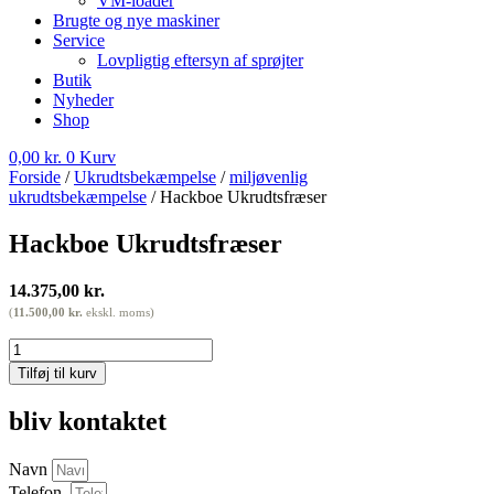
VM-loader
Brugte og nye maskiner
Service
Lovpligtig eftersyn af sprøjter
Butik
Nyheder
Shop
0,00
kr.
0
Kurv
Forside
/
Ukrudtsbekæmpelse
/
miljøvenlig
ukrudtsbekæmpelse
/ Hackboe Ukrudtsfræser
Hackboe Ukrudtsfræser
14.375,00
kr.
(
11.500,00
kr.
ekskl. moms)
Hackboe
Ukrudtsfræser
Tilføj til kurv
antal
bliv kontaktet
Navn
Telefon.