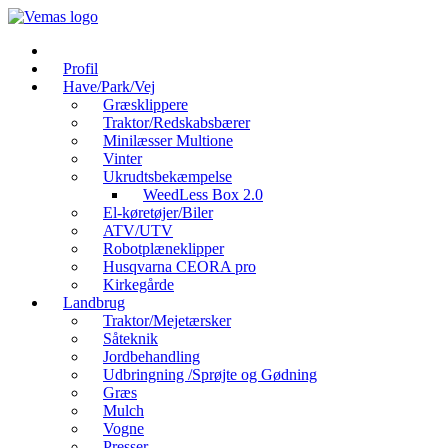
Videre
til
indhold
Profil
Have/Park/Vej
Græsklippere
Traktor/Redskabsbærer
Minilæsser Multione
Vinter
Ukrudtsbekæmpelse
WeedLess Box 2.0
El-køretøjer/Biler
ATV/UTV
Robotplæneklipper
Husqvarna CEORA pro
Kirkegårde
Landbrug
Traktor/Mejetærsker
Såteknik
Jordbehandling
Udbringning /Sprøjte og Gødning
Græs
Mulch
Vogne
Presser