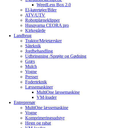
WeedLess Box 2.0
El-køretøjer/Biler
ATV/UTV
Robotplæneklipper
Husqvarna CEORA pro
Kirkegårde
Landbrug
Traktor/Mejetærsker
Såteknik
Jordbehandling
Udbringning /Sprøjte og Gødning
Græs
Mulch
Vogne
Presser
Foderteknik
Læssemaskiner
MultiOne læssemaskine
VM-loader
Entreprenør
MultiOne læssemaskine
Vogne
Komprimeringsudstyr
Hegn og rabat