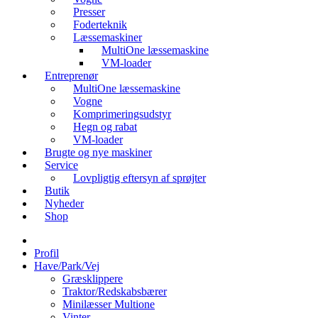
Presser
Foderteknik
Læssemaskiner
MultiOne læssemaskine
VM-loader
Entreprenør
MultiOne læssemaskine
Vogne
Komprimeringsudstyr
Hegn og rabat
VM-loader
Brugte og nye maskiner
Service
Lovpligtig eftersyn af sprøjter
Butik
Nyheder
Shop
Profil
Have/Park/Vej
Græsklippere
Traktor/Redskabsbærer
Minilæsser Multione
Vinter