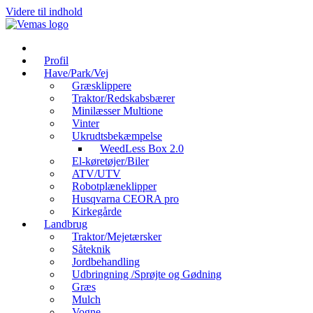
Videre til indhold
Profil
Have/Park/Vej
Græsklippere
Traktor/Redskabsbærer
Minilæsser Multione
Vinter
Ukrudtsbekæmpelse
WeedLess Box 2.0
El-køretøjer/Biler
ATV/UTV
Robotplæneklipper
Husqvarna CEORA pro
Kirkegårde
Landbrug
Traktor/Mejetærsker
Såteknik
Jordbehandling
Udbringning /Sprøjte og Gødning
Græs
Mulch
Vogne