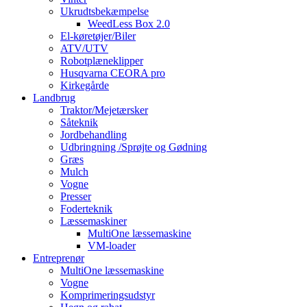
Ukrudtsbekæmpelse
WeedLess Box 2.0
El-køretøjer/Biler
ATV/UTV
Robotplæneklipper
Husqvarna CEORA pro
Kirkegårde
Landbrug
Traktor/Mejetærsker
Såteknik
Jordbehandling
Udbringning /Sprøjte og Gødning
Græs
Mulch
Vogne
Presser
Foderteknik
Læssemaskiner
MultiOne læssemaskine
VM-loader
Entreprenør
MultiOne læssemaskine
Vogne
Komprimeringsudstyr