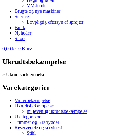
Hegn og rabat
VM-loader
Brugte og nye maskiner
Service
Lovpligtig eftersyn af sprøjter
Butik
Nyheder
Shop
0,00
kr.
0
Kurv
Ukrudtsbekæmpelse
»
Ukrudtsbekæmpelse
Varekategorier
Vinterbekæmpelse
Ukrudtsbekæmpelse
miljøvenlig ukrudtsbekæmpelse
Ukategoriseret
Trimmer og Kratrydder
Reservedele og servicekit
Stihl