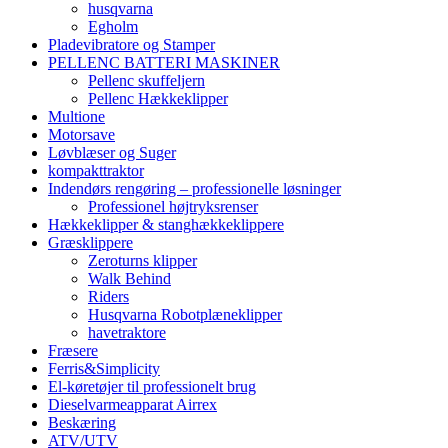
husqvarna
Egholm
Pladevibratore og Stamper
PELLENC BATTERI MASKINER
Pellenc skuffeljern
Pellenc Hækkeklipper
Multione
Motorsave
Løvblæser og Suger
kompakttraktor
Indendørs rengøring – professionelle løsninger
Professionel højtryksrenser
Hækkeklipper & stanghækkeklippere
Græsklippere
Zeroturns klipper
Walk Behind
Riders
Husqvarna Robotplæneklipper
havetraktore
Fræsere
Ferris&Simplicity
El-køretøjer til professionelt brug
Dieselvarmeapparat Airrex
Beskæring
ATV/UTV