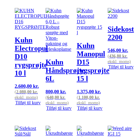
Sidekost
2200
Kuhn
Kuhn
Electropul
546,00
kr.
Manopul
D10
(
436,80
kr.
Kuhn
D15
ekskl. moms)
rygsprøjte
Tilføj til kurv
Håndsprøjte
rygsprøjte
10 l
6L
15 l
2.600,00
kr.
800,00
kr.
1.375,00
kr.
(
2.080,00
kr.
ekskl. moms)
(
640,00
kr.
(
1.100,00
kr.
Tilføj til kurv
ekskl. moms)
ekskl. moms)
Tilføj til kurv
Tilføj til kurv