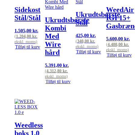
Sidekost
WeedAir
Ukrudtsbørste
Stål/Stål
IGI 15+
Ukrudtsbørste
Stål
Gasbræn
Kombi
1.505,00
kr.
Med
425,00
kr.
(
1.204,00
kr.
5.600,00
kr.
(
340,00
kr.
ekskl. moms)
Wire
(
4.480,00
kr.
ekskl. moms)
Tilføj til kurv
ekskl. moms)
hård
Tilføj til kurv
Tilføj til kurv
5.391,00
kr.
(
4.312,80
kr.
ekskl. moms)
Tilføj til kurv
Weedless
boks 1.0