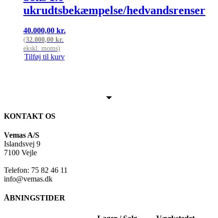
ukrudtsbekæmpelse/hedvandsrenser
40.000,00
kr.
(
32.000,00
kr.
ekskl. moms)
Tilføj til kurv
KONTAKT OS
Vemas A/S
Islandsvej 9
7100 Vejle
Telefon: 75 82 46 11
info@vemas.dk
ÅBNINGSTIDER