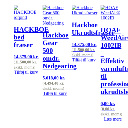
Hackboe
HACKBOE
HOAF
Ukrudtsfræser
Hackboe
bed
WeedAi
Gear
fræser
1002IB
14.375,00
kr.
500
(
11.500,00
kr.
–
ekskl. moms)
14.375,00
kr.
omdr.
Effektiv
Tilføj til kurv
(
11.500,00
kr.
Nedgearing
varmluft
ekskl. moms)
Tilføj til kurv
til
5.618,00
kr.
professio
(
4.494,40
kr.
ekskl. moms)
ukrudts
Tilføj til kurv
0,00
kr.
(
0,00
kr.
ekskl. moms)
Læs mere