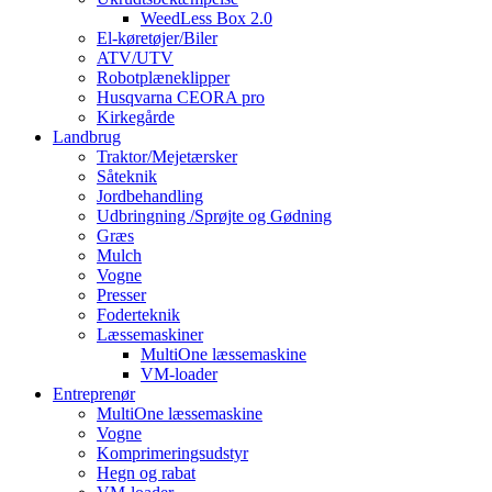
WeedLess Box 2.0
El-køretøjer/Biler
ATV/UTV
Robotplæneklipper
Husqvarna CEORA pro
Kirkegårde
Landbrug
Traktor/Mejetærsker
Såteknik
Jordbehandling
Udbringning /Sprøjte og Gødning
Græs
Mulch
Vogne
Presser
Foderteknik
Læssemaskiner
MultiOne læssemaskine
VM-loader
Entreprenør
MultiOne læssemaskine
Vogne
Komprimeringsudstyr
Hegn og rabat