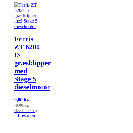
Ferris
ZT 6200
IS
græsklipper
med
Stage 5
dieselmotor
0,00
kr.
(
0,00
kr.
ekskl. moms)
Læs mere