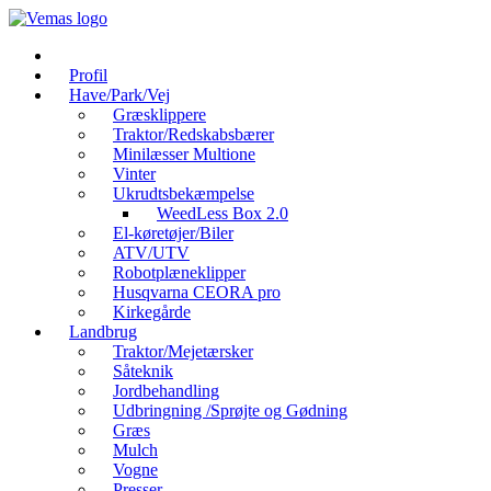
Videre
til
indhold
Profil
Have/Park/Vej
Græsklippere
Traktor/Redskabsbærer
Minilæsser Multione
Vinter
Ukrudtsbekæmpelse
WeedLess Box 2.0
El-køretøjer/Biler
ATV/UTV
Robotplæneklipper
Husqvarna CEORA pro
Kirkegårde
Landbrug
Traktor/Mejetærsker
Såteknik
Jordbehandling
Udbringning /Sprøjte og Gødning
Græs
Mulch
Vogne
Presser