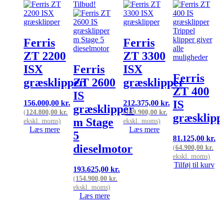
Tilbud!
Ferris
Ferris
ZT 2200
ZT 3300
ISX
Ferris
ISX
Ferris
græsklipper
ZT 2600
græsklipper
ZT 400
IS
IS
156.000,00
kr.
212.375,00
kr.
græsklipper
(
124.800,00
kr.
(
169.900,00
kr.
græsklip
m Stage
ekskl. moms)
ekskl. moms)
Læs mere
Læs mere
5
81.125,00
kr.
dieselmotor
(
64.900,00
kr.
ekskl. moms)
Tilføj til kurv
193.625,00
kr.
(
154.900,00
kr.
ekskl. moms)
Læs mere