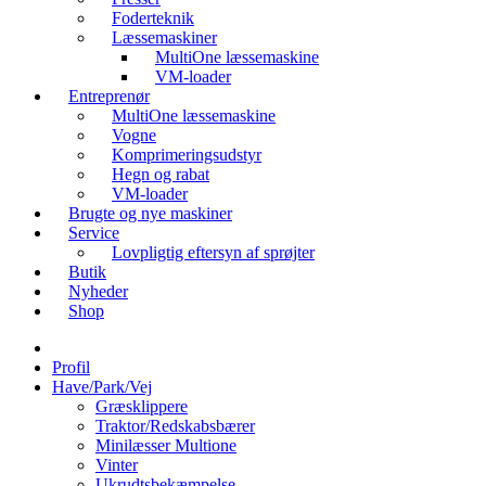
Foderteknik
Læssemaskiner
MultiOne læssemaskine
VM-loader
Entreprenør
MultiOne læssemaskine
Vogne
Komprimeringsudstyr
Hegn og rabat
VM-loader
Brugte og nye maskiner
Service
Lovpligtig eftersyn af sprøjter
Butik
Nyheder
Shop
Profil
Have/Park/Vej
Græsklippere
Traktor/Redskabsbærer
Minilæsser Multione
Vinter
Ukrudtsbekæmpelse