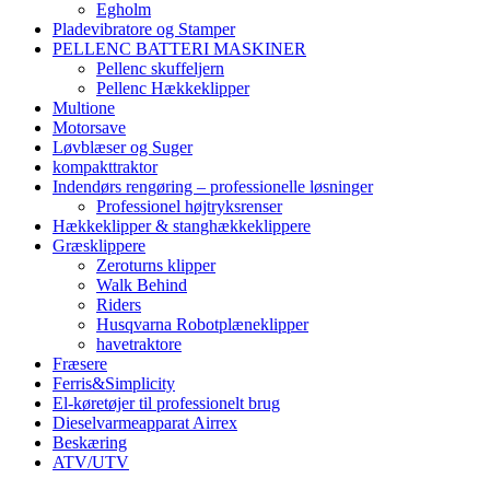
Egholm
Pladevibratore og Stamper
PELLENC BATTERI MASKINER
Pellenc skuffeljern
Pellenc Hækkeklipper
Multione
Motorsave
Løvblæser og Suger
kompakttraktor
Indendørs rengøring – professionelle løsninger
Professionel højtryksrenser
Hækkeklipper & stanghækkeklippere
Græsklippere
Zeroturns klipper
Walk Behind
Riders
Husqvarna Robotplæneklipper
havetraktore
Fræsere
Ferris&Simplicity
El-køretøjer til professionelt brug
Dieselvarmeapparat Airrex
Beskæring
ATV/UTV