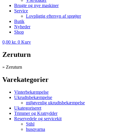
VM-loader
Brugte og nye maskiner
Service
Lovpligtig eftersyn af sprøjter
Butik
Nyheder
Shop
0,00
kr.
0
Kurv
Zeruturn
»
Zeruturn
Varekategorier
Vinterbekæmpelse
Ukrudtsbekæmpelse
miljøvenlig ukrudtsbekæmpelse
Ukategoriseret
Trimmer og Kratrydder
Reservedele og servicekit
Stihl
husqvarna