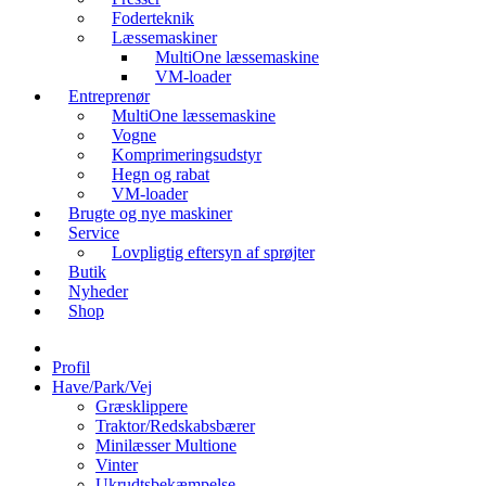
Foderteknik
Læssemaskiner
MultiOne læssemaskine
VM-loader
Entreprenør
MultiOne læssemaskine
Vogne
Komprimeringsudstyr
Hegn og rabat
VM-loader
Brugte og nye maskiner
Service
Lovpligtig eftersyn af sprøjter
Butik
Nyheder
Shop
Profil
Have/Park/Vej
Græsklippere
Traktor/Redskabsbærer
Minilæsser Multione
Vinter
Ukrudtsbekæmpelse