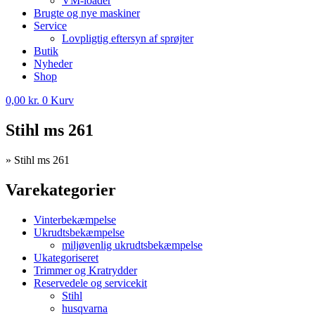
VM-loader
Brugte og nye maskiner
Service
Lovpligtig eftersyn af sprøjter
Butik
Nyheder
Shop
0,00
kr.
0
Kurv
Stihl ms 261
»
Stihl ms 261
Varekategorier
Vinterbekæmpelse
Ukrudtsbekæmpelse
miljøvenlig ukrudtsbekæmpelse
Ukategoriseret
Trimmer og Kratrydder
Reservedele og servicekit
Stihl
husqvarna