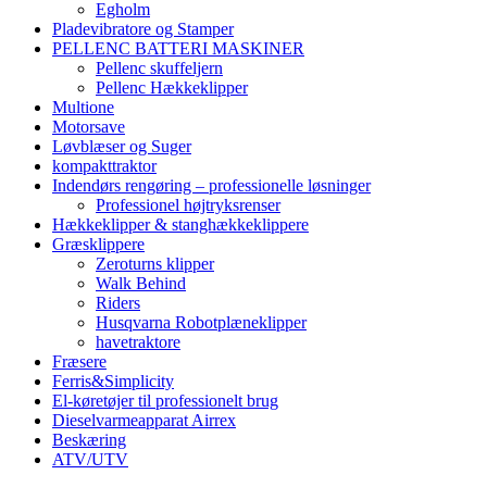
Egholm
Pladevibratore og Stamper
PELLENC BATTERI MASKINER
Pellenc skuffeljern
Pellenc Hækkeklipper
Multione
Motorsave
Løvblæser og Suger
kompakttraktor
Indendørs rengøring – professionelle løsninger
Professionel højtryksrenser
Hækkeklipper & stanghækkeklippere
Græsklippere
Zeroturns klipper
Walk Behind
Riders
Husqvarna Robotplæneklipper
havetraktore
Fræsere
Ferris&Simplicity
El-køretøjer til professionelt brug
Dieselvarmeapparat Airrex
Beskæring
ATV/UTV