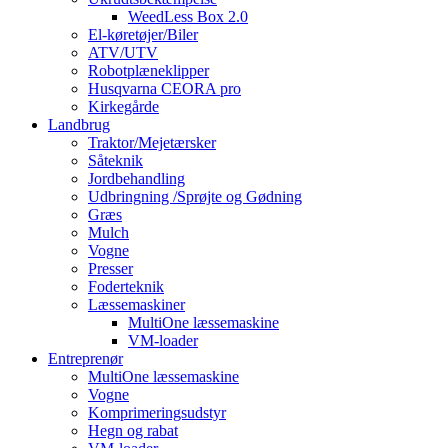
WeedLess Box 2.0
El-køretøjer/Biler
ATV/UTV
Robotplæneklipper
Husqvarna CEORA pro
Kirkegårde
Landbrug
Traktor/Mejetærsker
Såteknik
Jordbehandling
Udbringning /Sprøjte og Gødning
Græs
Mulch
Vogne
Presser
Foderteknik
Læssemaskiner
MultiOne læssemaskine
VM-loader
Entreprenør
MultiOne læssemaskine
Vogne
Komprimeringsudstyr
Hegn og rabat