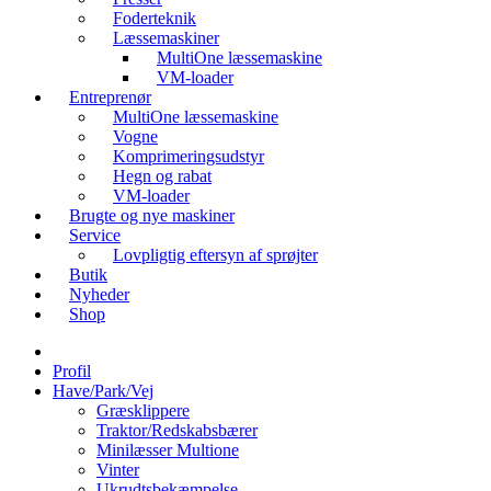
Foderteknik
Læssemaskiner
MultiOne læssemaskine
VM-loader
Entreprenør
MultiOne læssemaskine
Vogne
Komprimeringsudstyr
Hegn og rabat
VM-loader
Brugte og nye maskiner
Service
Lovpligtig eftersyn af sprøjter
Butik
Nyheder
Shop
Profil
Have/Park/Vej
Græsklippere
Traktor/Redskabsbærer
Minilæsser Multione
Vinter
Ukrudtsbekæmpelse