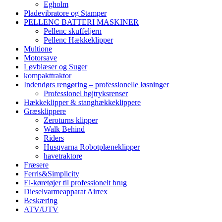
Egholm
Pladevibratore og Stamper
PELLENC BATTERI MASKINER
Pellenc skuffeljern
Pellenc Hækkeklipper
Multione
Motorsave
Løvblæser og Suger
kompakttraktor
Indendørs rengøring – professionelle løsninger
Professionel højtryksrenser
Hækkeklipper & stanghækkeklippere
Græsklippere
Zeroturns klipper
Walk Behind
Riders
Husqvarna Robotplæneklipper
havetraktore
Fræsere
Ferris&Simplicity
El-køretøjer til professionelt brug
Dieselvarmeapparat Airrex
Beskæring
ATV/UTV