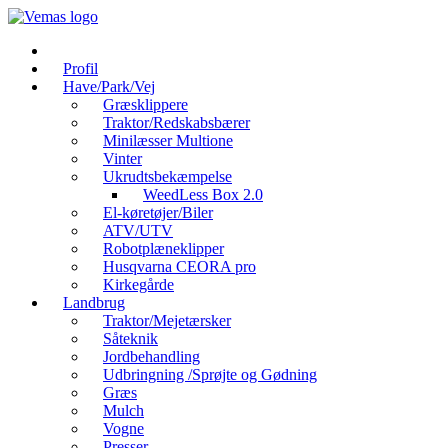
Videre
til
indhold
Profil
Have/Park/Vej
Græsklippere
Traktor/Redskabsbærer
Minilæsser Multione
Vinter
Ukrudtsbekæmpelse
WeedLess Box 2.0
El-køretøjer/Biler
ATV/UTV
Robotplæneklipper
Husqvarna CEORA pro
Kirkegårde
Landbrug
Traktor/Mejetærsker
Såteknik
Jordbehandling
Udbringning /Sprøjte og Gødning
Græs
Mulch
Vogne
Presser