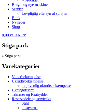
VM-loader
Brugte og nye maskiner
Service
Lovpligtig eftersyn af sprøjter
Butik
Nyheder
Shop
0,00
kr.
0
Kurv
Stiga park
»
Stiga park
Varekategorier
Vinterbekæmpelse
Ukrudtsbekæmpelse
miljøvenlig ukrudtsbekæmpelse
Ukategoriseret
Trimmer og Kratrydder
Reservedele og servicekit
Stihl
husqvarna