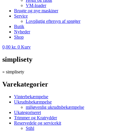
Hegn og rabat
VM-loader
Brugte og nye maskiner
Service
Lovpligtig eftersyn af sprøjter
Butik
Nyheder
Shop
0,00
kr.
0
Kurv
simplisety
»
simplisety
Varekategorier
Vinterbekæmpelse
Ukrudtsbekæmpelse
miljøvenlig ukrudtsbekæmpelse
Ukategoriseret
Trimmer og Kratrydder
Reservedele og servicekit
Stihl