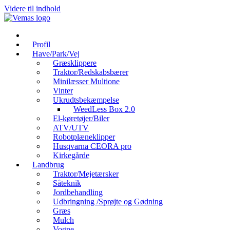
Videre til indhold
Profil
Have/Park/Vej
Græsklippere
Traktor/Redskabsbærer
Minilæsser Multione
Vinter
Ukrudtsbekæmpelse
WeedLess Box 2.0
El-køretøjer/Biler
ATV/UTV
Robotplæneklipper
Husqvarna CEORA pro
Kirkegårde
Landbrug
Traktor/Mejetærsker
Såteknik
Jordbehandling
Udbringning /Sprøjte og Gødning
Græs
Mulch
Vogne