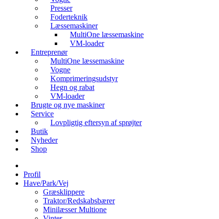
Presser
Foderteknik
Læssemaskiner
MultiOne læssemaskine
VM-loader
Entreprenør
MultiOne læssemaskine
Vogne
Komprimeringsudstyr
Hegn og rabat
VM-loader
Brugte og nye maskiner
Service
Lovpligtig eftersyn af sprøjter
Butik
Nyheder
Shop
Profil
Have/Park/Vej
Græsklippere
Traktor/Redskabsbærer
Minilæsser Multione
Vinter