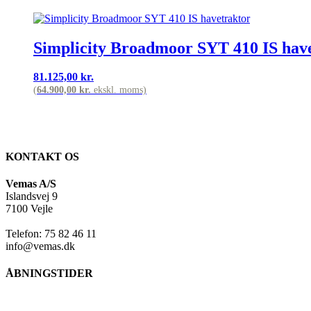
Simplicity Broadmoor SYT 410 IS hav
81.125,00
kr.
(
64.900,00
kr.
ekskl. moms)
KONTAKT OS
Vemas A/S
Islandsvej 9
7100 Vejle
Telefon: 75 82 46 11
info@vemas.dk
ÅBNINGSTIDER