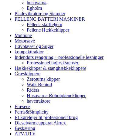
husqvarna
Egholm
Pladevibratore og Stamper
PELLENC BATTERI MASKINER
Pellenc skuffeljern
Pellenc Hækkeklipper
Multione
Motorsave
Løvblæser og Suger
kompakttraktor
Indendørs rengøring – professionelle løsninger
Professionel højtryksrenser
Hækkeklipper & stanghækkeklippere
Græsklippere
Zeroturns klipper
Walk Behind
Riders
Husqvarna Robotplæneklipper
havetraktore
Fræsere
Ferris&Simplicity
El-køretøjer til professionelt brug
Dieselvarmeapparat Airrex
Beskæring
ATV/UTV