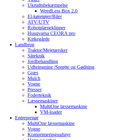
Ukrudtsbekæmpelse
WeedLess Box 2.0
El-køretøjer/Biler
ATV/UTV
Robotplæneklipper
Husqvarna CEORA pro
Kirkegårde
Landbrug
Traktor/Mejetærsker
Såteknik
Jordbehandling
Udbringning /Sprøjte og Gødning
Græs
Mulch
Vogne
Presser
Foderteknik
Læssemaskiner
MultiOne læssemaskine
VM-loader
Entreprenør
MultiOne læssemaskine
Vogne
Komprimeringsudstyr