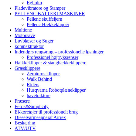
Egholm
Pladevibratore og Stamper
PELLENC BATTERI MASKINER
Pellenc skuffeljern
Pellenc Hækkeklipper
Multione
Motorsave
Løvblæser og Suger
kompakttraktor
Indendørs rengøring – professionelle løsninger
Professionel højtryksrenser
Hækkeklipper & stanghækkeklippere
Græsklippere
Zeroturns klipper
Walk Behind
Riders
Husqvarna Robotplæneklipper
havetraktore
Fræsere
Ferris&Simplicity
El-køretøjer til professionelt brug
Dieselvarmeapparat Airrex
Beskæring
ATV/UTV