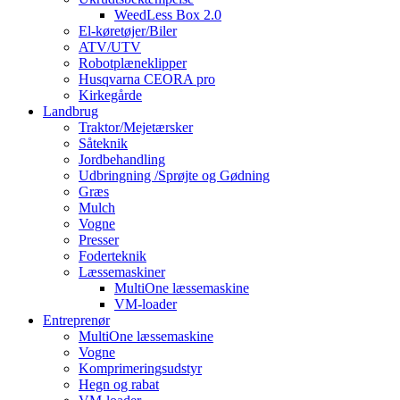
WeedLess Box 2.0
El-køretøjer/Biler
ATV/UTV
Robotplæneklipper
Husqvarna CEORA pro
Kirkegårde
Landbrug
Traktor/Mejetærsker
Såteknik
Jordbehandling
Udbringning /Sprøjte og Gødning
Græs
Mulch
Vogne
Presser
Foderteknik
Læssemaskiner
MultiOne læssemaskine
VM-loader
Entreprenør
MultiOne læssemaskine
Vogne
Komprimeringsudstyr
Hegn og rabat