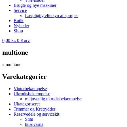
VM-loader
Brugte og nye maskiner
Service
Lovpligtig eftersyn af sprøjter
Butik
Nyheder
Shop
0,00
kr.
0
Kurv
multione
»
multione
Varekategorier
Vinterbekæmpelse
Ukrudtsbekæmpelse
miljøvenlig ukrudtsbekæmpelse
Ukategoriseret
Trimmer og Kratrydder
Reservedele og servicekit
Stihl
husqvarna