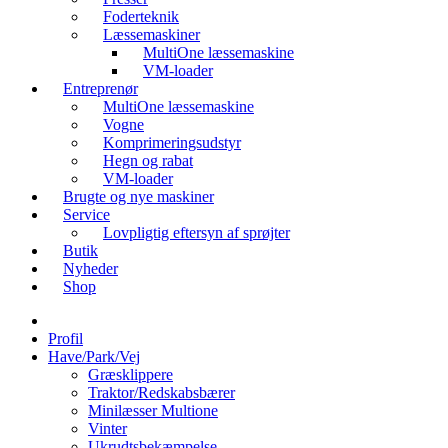
Foderteknik
Læssemaskiner
MultiOne læssemaskine
VM-loader
Entreprenør
MultiOne læssemaskine
Vogne
Komprimeringsudstyr
Hegn og rabat
VM-loader
Brugte og nye maskiner
Service
Lovpligtig eftersyn af sprøjter
Butik
Nyheder
Shop
Profil
Have/Park/Vej
Græsklippere
Traktor/Redskabsbærer
Minilæsser Multione
Vinter
Ukrudtsbekæmpelse