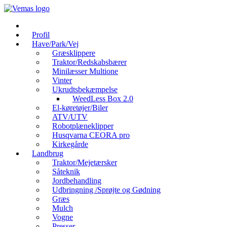
Videre
til
indhold
Profil
Have/Park/Vej
Græsklippere
Traktor/Redskabsbærer
Minilæsser Multione
Vinter
Ukrudtsbekæmpelse
WeedLess Box 2.0
El-køretøjer/Biler
ATV/UTV
Robotplæneklipper
Husqvarna CEORA pro
Kirkegårde
Landbrug
Traktor/Mejetærsker
Såteknik
Jordbehandling
Udbringning /Sprøjte og Gødning
Græs
Mulch
Vogne
Presser