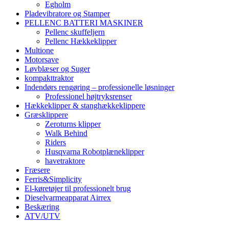
Egholm
Pladevibratore og Stamper
PELLENC BATTERI MASKINER
Pellenc skuffeljern
Pellenc Hækkeklipper
Multione
Motorsave
Løvblæser og Suger
kompakttraktor
Indendørs rengøring – professionelle løsninger
Professionel højtryksrenser
Hækkeklipper & stanghækkeklippere
Græsklippere
Zeroturns klipper
Walk Behind
Riders
Husqvarna Robotplæneklipper
havetraktore
Fræsere
Ferris&Simplicity
El-køretøjer til professionelt brug
Dieselvarmeapparat Airrex
Beskæring
ATV/UTV