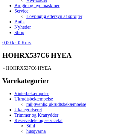
VM-loader
Brugte og nye maskiner
Service
Lovpligtig eftersyn af sprøjter
Butik
Nyheder
Shop
0,00
kr.
0
Kurv
HOHRX537C6 HYEA
»
HOHRX537C6 HYEA
Varekategorier
Vinterbekæmpelse
Ukrudtsbekæmpelse
miljøvenlig ukrudtsbekæmpelse
Ukategoriseret
Trimmer og Kratrydder
Reservedele og servicekit
Stihl
husqvarna