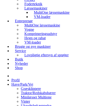
Foderteknik
Læssemaskiner
MultiOne læssemaskine
VM-loader
Entreprenør
MultiOne læssemaskine
Vogne
Komprimeringsudstyr
Hegn og rabat
VM-loader
Brugte og nye maskiner
Service
Lovpligtig eftersyn af sprøjter
Butik
Nyheder
Shop
Profil
Have/Park/Vej
Græsklippere
Traktor/Redskabsbærer
Minilæsser Multione
Vinter
Ukrudtsbekæmpelse