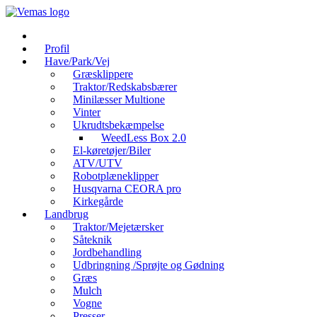
Videre
til
indhold
Profil
Have/Park/Vej
Græsklippere
Traktor/Redskabsbærer
Minilæsser Multione
Vinter
Ukrudtsbekæmpelse
WeedLess Box 2.0
El-køretøjer/Biler
ATV/UTV
Robotplæneklipper
Husqvarna CEORA pro
Kirkegårde
Landbrug
Traktor/Mejetærsker
Såteknik
Jordbehandling
Udbringning /Sprøjte og Gødning
Græs
Mulch
Vogne
Presser