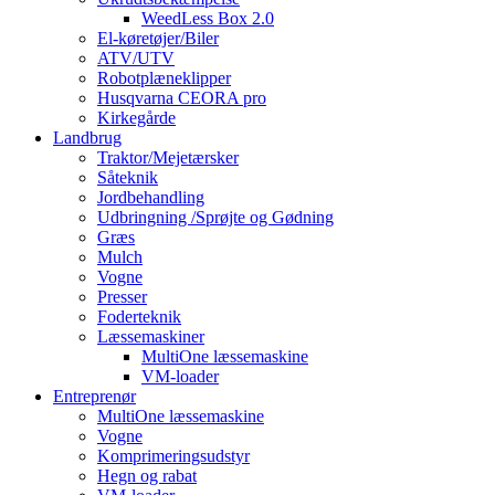
WeedLess Box 2.0
El-køretøjer/Biler
ATV/UTV
Robotplæneklipper
Husqvarna CEORA pro
Kirkegårde
Landbrug
Traktor/Mejetærsker
Såteknik
Jordbehandling
Udbringning /Sprøjte og Gødning
Græs
Mulch
Vogne
Presser
Foderteknik
Læssemaskiner
MultiOne læssemaskine
VM-loader
Entreprenør
MultiOne læssemaskine
Vogne
Komprimeringsudstyr
Hegn og rabat