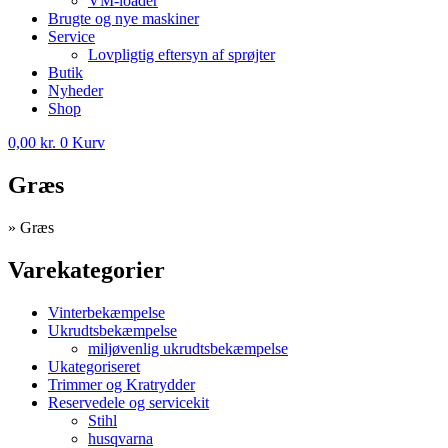
VM-loader
Brugte og nye maskiner
Service
Lovpligtig eftersyn af sprøjter
Butik
Nyheder
Shop
0,00
kr.
0
Kurv
Græs
»
Græs
Varekategorier
Vinterbekæmpelse
Ukrudtsbekæmpelse
miljøvenlig ukrudtsbekæmpelse
Ukategoriseret
Trimmer og Kratrydder
Reservedele og servicekit
Stihl
husqvarna