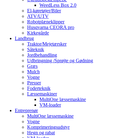
WeedLess Box 2.0
El-køretøjer/Biler
ATV/UTV
Robotplæneklipper
Husqvarna CEORA pro
Kirkegårde
Landbrug
Traktor/Mejetærsker
Såteknik
Jordbehandling
Udbringning /Sprøjte og Gødning
Græs
Mulch
Vogne
Presser
Foderteknik
Læssemaskiner
MultiOne læssemaskine
VM-loader
Entreprenør
MultiOne læssemaskine
Vogne
Komprimeringsudstyr
Hegn og rabat