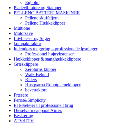
Egholm
Pladevibratore og Stamper
PELLENC BATTERI MASKINER
Pellenc skuffeljern
Pellenc Hækkeklipper
Multione
Motorsave
Løvblæser og Suger
kompakttraktor
Indendørs rengøring – professionelle løsninger
Professionel højtryksrenser
Hækkeklipper & stanghækkeklippere
Græsklippere
Zeroturns klipper
Walk Behind
Riders
Husqvarna Robotplæneklipper
havetraktore
Fræsere
Ferris&Simplicity
El-køretøjer til professionelt brug
Dieselvarmeapparat Airrex
Beskæring
ATV/UTV