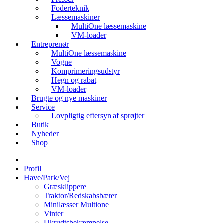
Foderteknik
Læssemaskiner
MultiOne læssemaskine
VM-loader
Entreprenør
MultiOne læssemaskine
Vogne
Komprimeringsudstyr
Hegn og rabat
VM-loader
Brugte og nye maskiner
Service
Lovpligtig eftersyn af sprøjter
Butik
Nyheder
Shop
Profil
Have/Park/Vej
Græsklippere
Traktor/Redskabsbærer
Minilæsser Multione
Vinter
Ukrudtsbekæmpelse