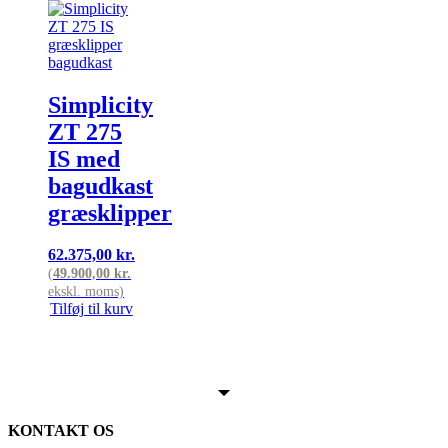
Simplicity
ZT 275
IS med
bagudkast
græsklipper
62.375,00
kr.
(
49.900,00
kr.
ekskl. moms)
Tilføj til kurv
KONTAKT OS