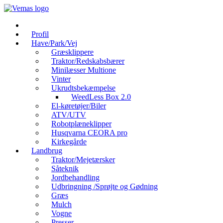
Videre
til
indhold
Profil
Have/Park/Vej
Græsklippere
Traktor/Redskabsbærer
Minilæsser Multione
Vinter
Ukrudtsbekæmpelse
WeedLess Box 2.0
El-køretøjer/Biler
ATV/UTV
Robotplæneklipper
Husqvarna CEORA pro
Kirkegårde
Landbrug
Traktor/Mejetærsker
Såteknik
Jordbehandling
Udbringning /Sprøjte og Gødning
Græs
Mulch
Vogne
Presser