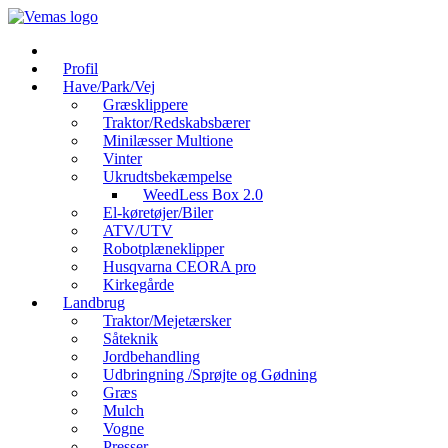
Videre
til
indhold
Profil
Have/Park/Vej
Græsklippere
Traktor/Redskabsbærer
Minilæsser Multione
Vinter
Ukrudtsbekæmpelse
WeedLess Box 2.0
El-køretøjer/Biler
ATV/UTV
Robotplæneklipper
Husqvarna CEORA pro
Kirkegårde
Landbrug
Traktor/Mejetærsker
Såteknik
Jordbehandling
Udbringning /Sprøjte og Gødning
Græs
Mulch
Vogne
Presser