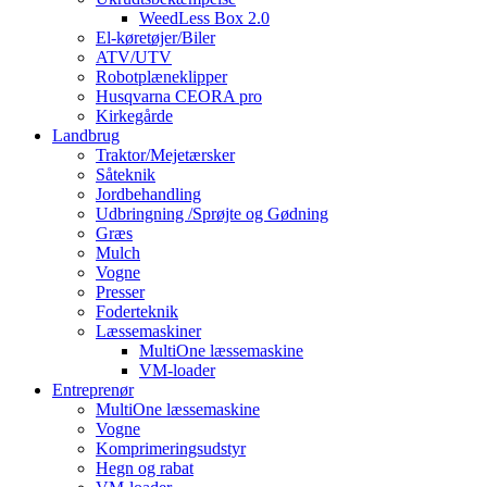
WeedLess Box 2.0
El-køretøjer/Biler
ATV/UTV
Robotplæneklipper
Husqvarna CEORA pro
Kirkegårde
Landbrug
Traktor/Mejetærsker
Såteknik
Jordbehandling
Udbringning /Sprøjte og Gødning
Græs
Mulch
Vogne
Presser
Foderteknik
Læssemaskiner
MultiOne læssemaskine
VM-loader
Entreprenør
MultiOne læssemaskine
Vogne
Komprimeringsudstyr
Hegn og rabat