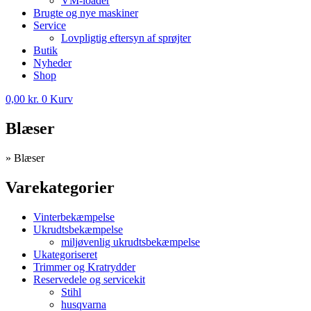
VM-loader
Brugte og nye maskiner
Service
Lovpligtig eftersyn af sprøjter
Butik
Nyheder
Shop
0,00
kr.
0
Kurv
Blæser
»
Blæser
Varekategorier
Vinterbekæmpelse
Ukrudtsbekæmpelse
miljøvenlig ukrudtsbekæmpelse
Ukategoriseret
Trimmer og Kratrydder
Reservedele og servicekit
Stihl
husqvarna