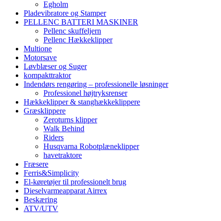
Egholm
Pladevibratore og Stamper
PELLENC BATTERI MASKINER
Pellenc skuffeljern
Pellenc Hækkeklipper
Multione
Motorsave
Løvblæser og Suger
kompakttraktor
Indendørs rengøring – professionelle løsninger
Professionel højtryksrenser
Hækkeklipper & stanghækkeklippere
Græsklippere
Zeroturns klipper
Walk Behind
Riders
Husqvarna Robotplæneklipper
havetraktore
Fræsere
Ferris&Simplicity
El-køretøjer til professionelt brug
Dieselvarmeapparat Airrex
Beskæring
ATV/UTV