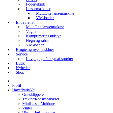
Foderteknik
Læssemaskiner
MultiOne læssemaskine
VM-loader
Entreprenør
MultiOne læssemaskine
Vogne
Komprimeringsudstyr
Hegn og rabat
VM-loader
Brugte og nye maskiner
Service
Lovpligtig eftersyn af sprøjter
Butik
Nyheder
Shop
Profil
Have/Park/Vej
Græsklippere
Traktor/Redskabsbærer
Minilæsser Multione
Vinter
Ukrudtsbekæmpelse