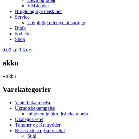
Hegn og rabat
VM-loader
Brugte og nye maskiner
Service
Lovpligtig eftersyn af sprøjter
Butik
Nyheder
Shop
0,00
kr.
0
Kurv
akku
»
akku
Varekategorier
Vinterbekæmpelse
Ukrudtsbekæmpelse
miljøvenlig ukrudtsbekæmpelse
Ukategoriseret
Trimmer og Kratrydder
Reservedele og servicekit
Stihl