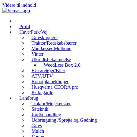
Videre til indhold
Profil
Have/Park/Vej
Græsklippere
Traktor/Redskabsbærer
Minilæsser Multione
Vinter
Ukrudtsbekæmpelse
WeedLess Box 2.0
El-køretøjer/Biler
ATV/UTV
Robotplæneklipper
Husqvarna CEORA pro
Kirkegårde
Landbrug
Traktor/Mejetærsker
Såteknik
Jordbehandling
Udbringning /Sprøjte og Gødning
Græs
Mulch
Vogne