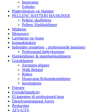
husqvarna
Egholm
Pladevibratore og Stamper
PELLENC BATTERI MASKINER
Pellenc skuffeljern
Pellenc Hækkeklipper
Multione
Motorsave
Løvblæser og Suger
kompakttraktor
Indendørs rengøring – professionelle løsninger
Professionel højtryksrenser
Hækkeklipper & stanghækkeklippere
Græsklippere
Zeroturns klipper
Walk Behind
Riders
Husqvarna Robotplæneklipper
havetraktore
Fræsere
Ferris&Simplicity
El-køretøjer til professionelt brug
Dieselvarmeapparat Airrex
Beskæring
ATV/UTV