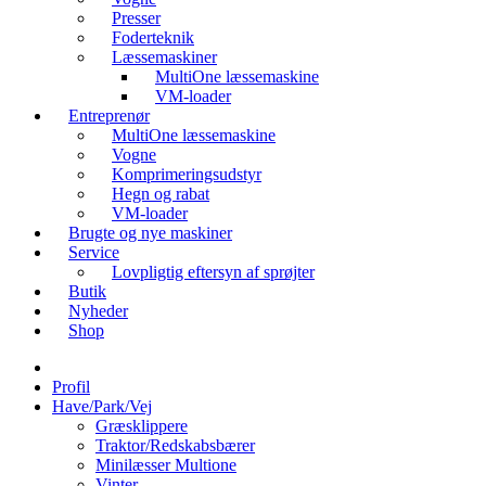
Presser
Foderteknik
Læssemaskiner
MultiOne læssemaskine
VM-loader
Entreprenør
MultiOne læssemaskine
Vogne
Komprimeringsudstyr
Hegn og rabat
VM-loader
Brugte og nye maskiner
Service
Lovpligtig eftersyn af sprøjter
Butik
Nyheder
Shop
Profil
Have/Park/Vej
Græsklippere
Traktor/Redskabsbærer
Minilæsser Multione
Vinter