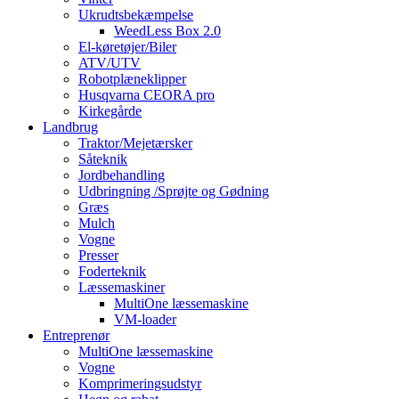
Ukrudtsbekæmpelse
WeedLess Box 2.0
El-køretøjer/Biler
ATV/UTV
Robotplæneklipper
Husqvarna CEORA pro
Kirkegårde
Landbrug
Traktor/Mejetærsker
Såteknik
Jordbehandling
Udbringning /Sprøjte og Gødning
Græs
Mulch
Vogne
Presser
Foderteknik
Læssemaskiner
MultiOne læssemaskine
VM-loader
Entreprenør
MultiOne læssemaskine
Vogne
Komprimeringsudstyr