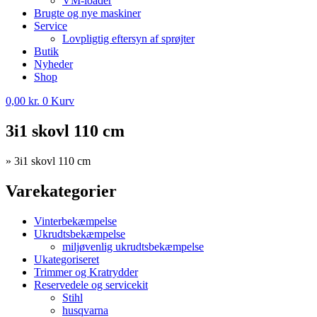
VM-loader
Brugte og nye maskiner
Service
Lovpligtig eftersyn af sprøjter
Butik
Nyheder
Shop
0,00
kr.
0
Kurv
3i1 skovl 110 cm
»
3i1 skovl 110 cm
Varekategorier
Vinterbekæmpelse
Ukrudtsbekæmpelse
miljøvenlig ukrudtsbekæmpelse
Ukategoriseret
Trimmer og Kratrydder
Reservedele og servicekit
Stihl
husqvarna