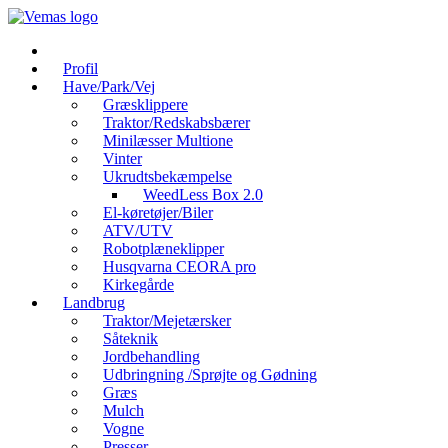
Videre
til
indhold
Profil
Have/Park/Vej
Græsklippere
Traktor/Redskabsbærer
Minilæsser Multione
Vinter
Ukrudtsbekæmpelse
WeedLess Box 2.0
El-køretøjer/Biler
ATV/UTV
Robotplæneklipper
Husqvarna CEORA pro
Kirkegårde
Landbrug
Traktor/Mejetærsker
Såteknik
Jordbehandling
Udbringning /Sprøjte og Gødning
Græs
Mulch
Vogne
Presser