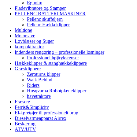
Egholm
Pladevibratore og Stamper
PELLENC BATTERI MASKINER
Pellenc skuffeljern
Pellenc Hækkeklipper
Multione
Motorsave
Løvblæser og Suger
kompakttraktor
Indendørs rengøring – professionelle løsninger
Professionel højtryksrenser
Hækkeklipper & stanghækkeklippere
Græsklippere
Zeroturns klipper
Walk Behind
Riders
Husqvarna Robotplæneklipper
havetraktore
Fræsere
Ferris&Simplicity
El-køretøjer til professionelt brug
Dieselvarmeapparat Airrex
Beskæring
ATV/UTV