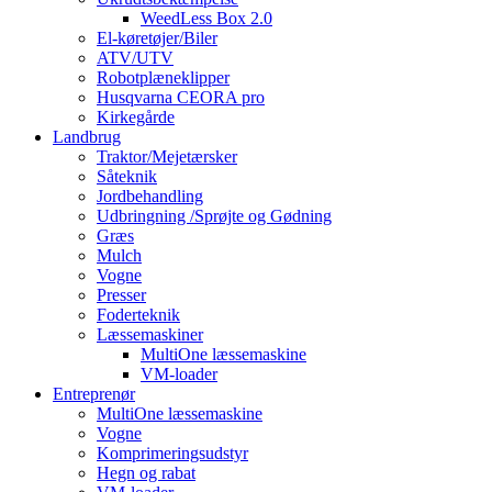
WeedLess Box 2.0
El-køretøjer/Biler
ATV/UTV
Robotplæneklipper
Husqvarna CEORA pro
Kirkegårde
Landbrug
Traktor/Mejetærsker
Såteknik
Jordbehandling
Udbringning /Sprøjte og Gødning
Græs
Mulch
Vogne
Presser
Foderteknik
Læssemaskiner
MultiOne læssemaskine
VM-loader
Entreprenør
MultiOne læssemaskine
Vogne
Komprimeringsudstyr
Hegn og rabat