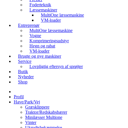
Foderteknik
Læssemaskiner
MultiOne læssemaskine
VM-loader
Entreprenør
MultiOne læssemaskine
Vogne
Komprimeringsudstyr
Hegn og rabat
VM-loader
Brugte og nye maskiner
Service
Lovpligtig eftersyn af sprøjter
Butik
Nyheder
Shop
Profil
Have/Park/Vej
Græsklippere
Traktor/Redskabsbærer
Minilæsser Multione
Vinter
Ukrudtsbekæmpelse