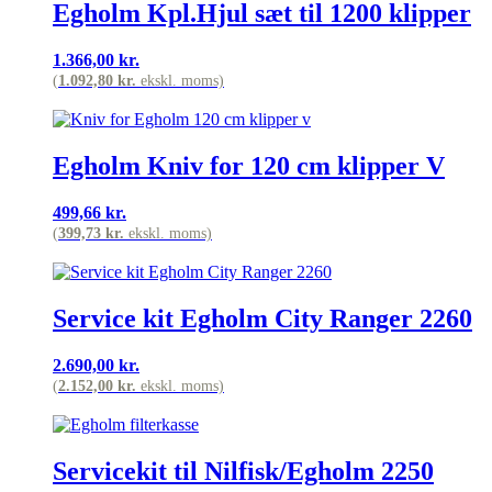
Egholm Kpl.Hjul sæt til 1200 klipper
1.366,00
kr.
(
1.092,80
kr.
ekskl. moms)
Egholm Kniv for 120 cm klipper V
499,66
kr.
(
399,73
kr.
ekskl. moms)
Service kit Egholm City Ranger 2260
2.690,00
kr.
(
2.152,00
kr.
ekskl. moms)
Servicekit til Nilfisk/Egholm 2250