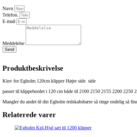
cm
antal
Navn
Telefon.
E-mail
Meddelelse
Send
Produktbeskrivelse
Kinv for Egholm 120cm klipper Højre side side
passer til klippebordet i 120 cm både til 2100 2150 2155 2200 2250 
Mangler du andet til din Egholm redskabsbære så ringe endelig så find
Relaterede varer