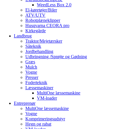
WeedLess Box 2.0
El-køretøjer/Biler
ATV/UTV
Robotplæneklipper
Husqvarna CEORA pro
Kirkegårde
Landbrug
Traktor/Mejetærsker
Såteknik
Jordbehandling
Udbringning /Sprøjte og Gødning
Græs
Mulch
Vogne
Presser
Foderteknik
Læssemaskiner
MultiOne læssemaskine
VM-loader
Entreprenør
MultiOne læssemaskine
Vogne
Komprimeringsudstyr
Hegn og rabat