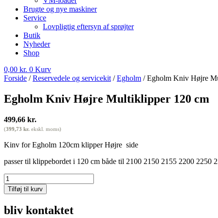
VM-loader
Brugte og nye maskiner
Service
Lovpligtig eftersyn af sprøjter
Butik
Nyheder
Shop
0,00
kr.
0
Kurv
Forside
/
Reservedele og servicekit
/
Egholm
/ Egholm Kniv Højre Mu
Egholm Kniv Højre Multiklipper 120 cm
499,66
kr.
(
399,73
kr.
ekskl. moms)
Kinv for Egholm 120cm klipper Højre side
passer til klippebordet i 120 cm både til 2100 2150 2155 2200 2250 
Egholm
Kniv
Tilføj til kurv
Højre
Multiklipper
bliv kontaktet
120