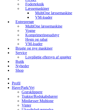
Foderteknik
Læssemaskiner
MultiOne læssemaskine
VM-loader
Entreprenør
MultiOne læssemaskine
Vogne
Komprimeringsudstyr
Hegn og rabat
VM-loader
Brugte og nye maskiner
Service
Lovpligtig eftersyn af sprøjter
Butik
Nyheder
Shop
Profil
Have/Park/Vej
Græsklippere
Traktor/Redskabsbærer
Minilæsser Multione
Vinter
Ukrudtsbekæmpelse