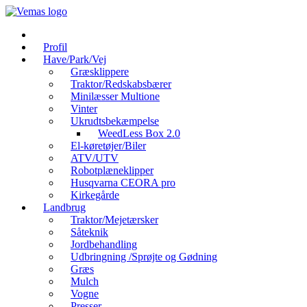
Videre
til
indhold
Profil
Have/Park/Vej
Græsklippere
Traktor/Redskabsbærer
Minilæsser Multione
Vinter
Ukrudtsbekæmpelse
WeedLess Box 2.0
El-køretøjer/Biler
ATV/UTV
Robotplæneklipper
Husqvarna CEORA pro
Kirkegårde
Landbrug
Traktor/Mejetærsker
Såteknik
Jordbehandling
Udbringning /Sprøjte og Gødning
Græs
Mulch
Vogne
Presser