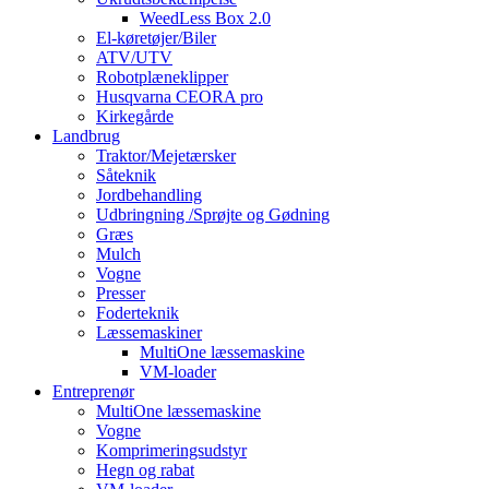
WeedLess Box 2.0
El-køretøjer/Biler
ATV/UTV
Robotplæneklipper
Husqvarna CEORA pro
Kirkegårde
Landbrug
Traktor/Mejetærsker
Såteknik
Jordbehandling
Udbringning /Sprøjte og Gødning
Græs
Mulch
Vogne
Presser
Foderteknik
Læssemaskiner
MultiOne læssemaskine
VM-loader
Entreprenør
MultiOne læssemaskine
Vogne
Komprimeringsudstyr
Hegn og rabat