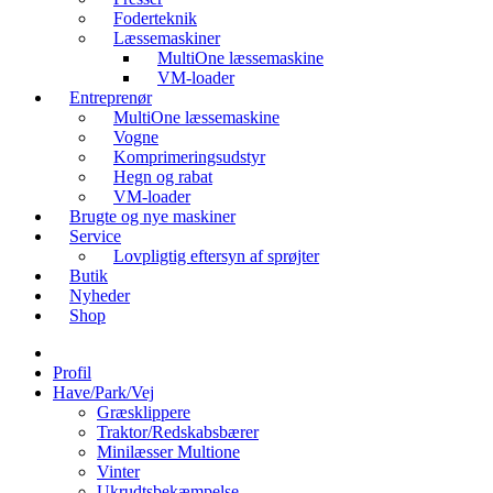
Foderteknik
Læssemaskiner
MultiOne læssemaskine
VM-loader
Entreprenør
MultiOne læssemaskine
Vogne
Komprimeringsudstyr
Hegn og rabat
VM-loader
Brugte og nye maskiner
Service
Lovpligtig eftersyn af sprøjter
Butik
Nyheder
Shop
Profil
Have/Park/Vej
Græsklippere
Traktor/Redskabsbærer
Minilæsser Multione
Vinter
Ukrudtsbekæmpelse