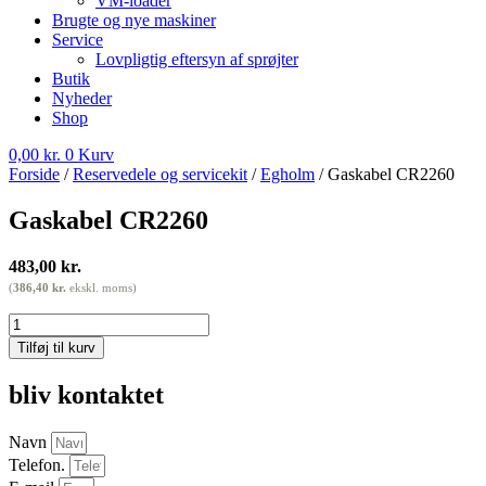
VM-loader
Brugte og nye maskiner
Service
Lovpligtig eftersyn af sprøjter
Butik
Nyheder
Shop
0,00
kr.
0
Kurv
Forside
/
Reservedele og servicekit
/
Egholm
/ Gaskabel CR2260
Gaskabel CR2260
483,00
kr.
(
386,40
kr.
ekskl. moms)
Gaskabel
CR2260
Tilføj til kurv
antal
bliv kontaktet
Navn
Telefon.