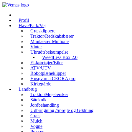
Videre
til
indhold
Profil
Have/Park/Vej
Græsklippere
Traktor/Redskabsbærer
Minilæsser Multione
Vinter
Ukrudtsbekæmpelse
WeedLess Box 2.0
El-køretøjer/Biler
ATV/UTV
Robotplæneklipper
Husqvarna CEORA pro
Kirkegårde
Landbrug
Traktor/Mejetærsker
Såteknik
Jordbehandling
Udbringning /Sprøjte og Gødning
Græs
Mulch
Vogne
Presser