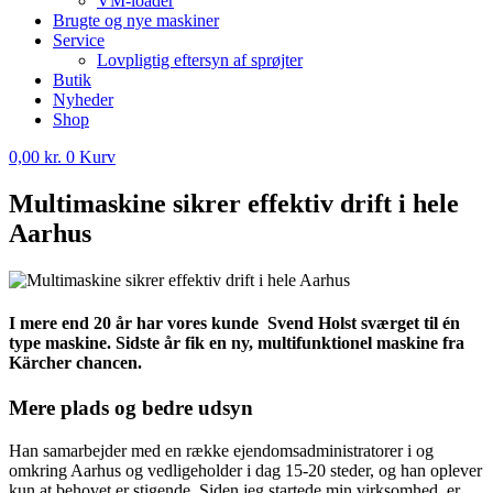
VM-loader
Brugte og nye maskiner
Service
Lovpligtig eftersyn af sprøjter
Butik
Nyheder
Shop
0,00
kr.
0
Kurv
Multimaskine sikrer effektiv drift i hele
Aarhus
I mere end 20 år har vores kunde Svend Holst sværget til én
type maskine. Sidste år fik en ny, multifunktionel maskine fra
Kärcher chancen.
Mere plads og bedre udsyn
Han samarbejder med en række ejendomsadministratorer i og
omkring Aarhus og vedligeholder i dag 15-20 steder, og han oplever
kun at behovet er stigende. Siden jeg startede min virksomhed, er