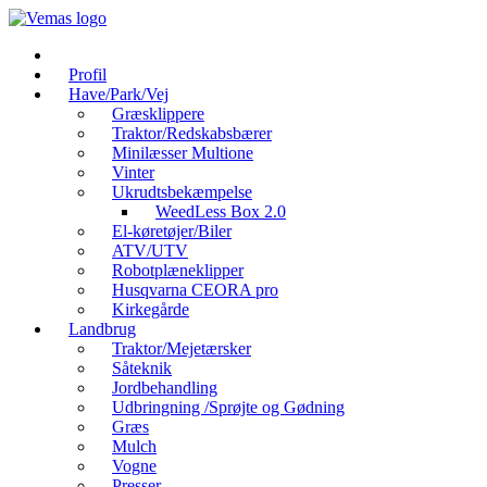
Videre
til
indhold
Profil
Have/Park/Vej
Græsklippere
Traktor/Redskabsbærer
Minilæsser Multione
Vinter
Ukrudtsbekæmpelse
WeedLess Box 2.0
El-køretøjer/Biler
ATV/UTV
Robotplæneklipper
Husqvarna CEORA pro
Kirkegårde
Landbrug
Traktor/Mejetærsker
Såteknik
Jordbehandling
Udbringning /Sprøjte og Gødning
Græs
Mulch
Vogne
Presser