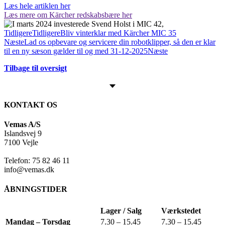
Læs hele artiklen her
Læs mere om Kärcher redskabsbære her
Tidligere
Tidligere
Bliv vinterklar med Kärcher MIC 35
Næste
Lad os opbevare og servicere din robotklipper, så den er klar
til en ny sæson gælder til og med 31-12-2025
Næste
Tilbage til oversigt
KONTAKT OS
Vemas A/S
Islandsvej 9
7100 Vejle
Telefon: 75 82 46 11
info@vemas.dk
ÅBNINGSTIDER
Lager / Salg
Værkstedet
Mandag – Torsdag
7.30 – 15.45
7.30 – 15.45