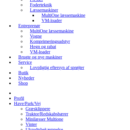
Foderteknik
Læssemaskiner
MultiOne læssemaskine
VM-loader
Entreprenør
MultiOne læssemaskine
Vogne
Komprimeringsudstyr
Hegn og rabat
VM-loader
Brugte og nye maskiner
Service
Lovpligtig eftersyn af sprøjter
Butik
Nyheder
Shop
Profil
Have/Park/Vej
Græsklippere
Traktor/Redskabsbærer
Minilæsser Multione
Vinter
Ukrudtsbekæmpelse