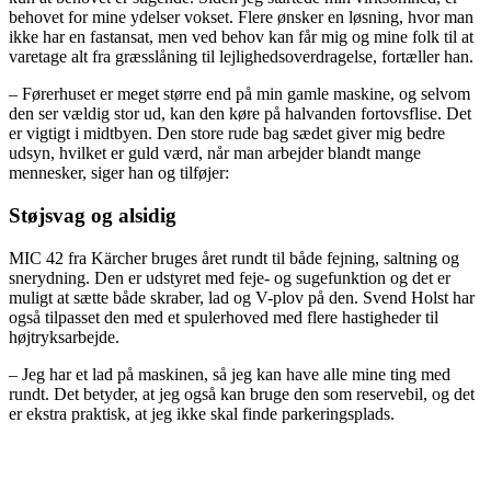
behovet for mine ydelser vokset. Flere ønsker en løsning, hvor man
ikke har en fastansat, men ved behov kan får mig og mine folk til at
varetage alt fra græsslåning til lejlighedsoverdragelse, fortæller han.
– Førerhuset er meget større end på min gamle maskine, og selvom
den ser vældig stor ud, kan den køre på halvanden fortovsflise. Det
er vigtigt i midtbyen. Den store rude bag sædet giver mig bedre
udsyn, hvilket er guld værd, når man arbejder blandt mange
mennesker, siger han og tilføjer:
Støjsvag og alsidig
MIC 42 fra Kärcher bruges året rundt til både fejning, saltning og
snerydning. Den er udstyret med feje- og sugefunktion og det er
muligt at sætte både skraber, lad og V-plov på den. Svend Holst har
også tilpasset den med et spulerhoved med flere hastigheder til
højtryksarbejde.
– Jeg har et lad på maskinen, så jeg kan have alle mine ting med
rundt. Det betyder, at jeg også kan bruge den som reservebil, og det
er ekstra praktisk, at jeg ikke skal finde parkeringsplads.