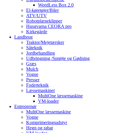
WeedLess Box 2.0
El-køretøjer/Biler
ATV/UTV
Robotplæneklipper
Husqvarna CEORA pro
Kirkegårde
Landbrug
Traktor/Mejetærsker
Såteknik
Jordbehandling
Udbringning /Sprøjte og Gødning
Græs
Mulch
Vogne
Presser
Foderteknik
Læssemaskiner
MultiOne læssemaskine
VM-loader
Entreprenør
MultiOne læssemaskine
Vogne
Komprimeringsudstyr
Hegn og rabat