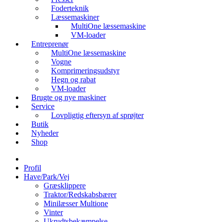
Foderteknik
Læssemaskiner
MultiOne læssemaskine
VM-loader
Entreprenør
MultiOne læssemaskine
Vogne
Komprimeringsudstyr
Hegn og rabat
VM-loader
Brugte og nye maskiner
Service
Lovpligtig eftersyn af sprøjter
Butik
Nyheder
Shop
Profil
Have/Park/Vej
Græsklippere
Traktor/Redskabsbærer
Minilæsser Multione
Vinter
Ukrudtsbekæmpelse