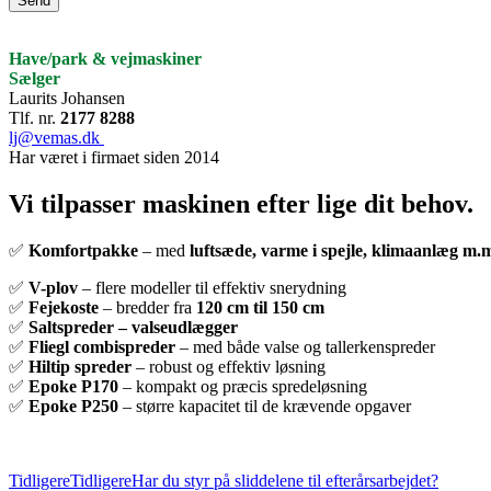
Send
Have/park & vejmaskiner
Sælger
Laurits Johansen
Tlf. nr.
2177 8288
lj@vemas.dk
Har været i firmaet siden 2014
Vi tilpasser maskinen efter lige dit behov.
✅
Komfortpakke
– med
luftsæde, varme i spejle, klimaanlæg m.
✅
V-plov
– flere modeller til effektiv snerydning
✅
Fejekoste
– bredder fra
120 cm til 150 cm
✅
Saltspreder – valseudlægger
✅
Fliegl combispreder
– med både valse og tallerkenspreder
✅
Hiltip spreder
– robust og effektiv løsning
✅
Epoke P170
– kompakt og præcis spredeløsning
✅
Epoke P250
– større kapacitet til de krævende opgaver
Tidligere
Tidligere
Har du styr på sliddelene til efterårsarbejdet?