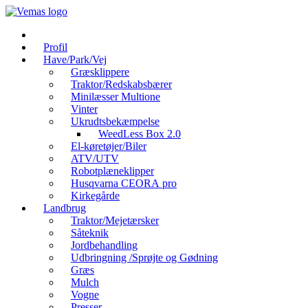
Videre
til
indhold
Profil
Have/Park/Vej
Græsklippere
Traktor/Redskabsbærer
Minilæsser Multione
Vinter
Ukrudtsbekæmpelse
WeedLess Box 2.0
El-køretøjer/Biler
ATV/UTV
Robotplæneklipper
Husqvarna CEORA pro
Kirkegårde
Landbrug
Traktor/Mejetærsker
Såteknik
Jordbehandling
Udbringning /Sprøjte og Gødning
Græs
Mulch
Vogne
Presser