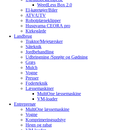
WeedLess Box 2.0
El-køretøjer/Biler
ATV/UTV
Robotplæneklipper
Husqvarna CEORA pro
Kirkegårde
Landbrug
Traktor/Mejetærsker
Såteknik
Jordbehandling
Udbringning /Sprøjte og Gødning
Græs
Mulch
Vogne
Presser
Foderteknik
Læssemaskiner
MultiOne læssemaskine
VM-loader
Entreprenør
MultiOne læssemaskine
Vogne
Komprimeringsudstyr
Hegn og rabat