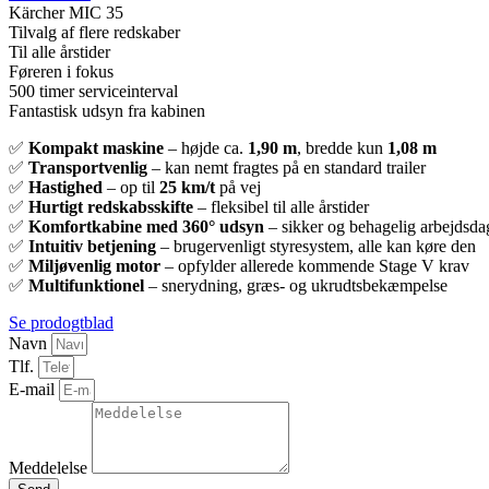
Kärcher MIC 35
Tilvalg af flere redskaber
Til alle årstider
Føreren i fokus
500 timer serviceinterval
Fantastisk udsyn fra kabinen
✅
Kompakt maskine
– højde ca.
1,
90 m
, bredde kun
1,08 m
✅
Transportvenlig
– kan nemt fragtes på en standard trailer
✅
Hastighed
– op til
25 km/t
på vej
✅
Hurtigt redskabsskifte
– fleksibel til alle årstider
✅
Komfortkabine med 360° udsyn
– sikker og behagelig arbejdsda
✅
Intuitiv betjening
– brugervenligt styresystem, alle kan køre den
✅
Miljøvenlig motor
– opfylder allerede kommende Stage V krav
✅
Multifunktionel
– snerydning, græs- og ukrudtsbekæmpelse
Se prodogtblad
Navn
Tlf.
E-mail
Meddelelse