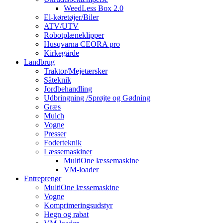
WeedLess Box 2.0
El-køretøjer/Biler
ATV/UTV
Robotplæneklipper
Husqvarna CEORA pro
Kirkegårde
Landbrug
Traktor/Mejetærsker
Såteknik
Jordbehandling
Udbringning /Sprøjte og Gødning
Græs
Mulch
Vogne
Presser
Foderteknik
Læssemaskiner
MultiOne læssemaskine
VM-loader
Entreprenør
MultiOne læssemaskine
Vogne
Komprimeringsudstyr
Hegn og rabat