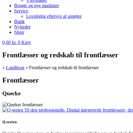
VM-loader
Brugte og nye maskiner
Service
Lovpligtig eftersyn af sprøjter
Butik
Nyheder
Shop
0,00
kr.
0
Kurv
Frontlæsser og redskab til frontlæsser
»
Landbrug
»
Frontlæsser og redskab til frontlæsser
Frontlæsser
Quecke
Q-serien