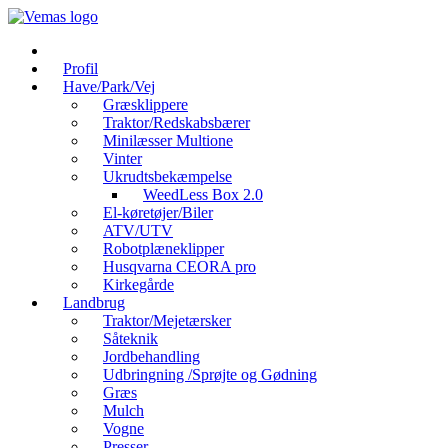
Videre
til
indhold
Profil
Have/Park/Vej
Græsklippere
Traktor/Redskabsbærer
Minilæsser Multione
Vinter
Ukrudtsbekæmpelse
WeedLess Box 2.0
El-køretøjer/Biler
ATV/UTV
Robotplæneklipper
Husqvarna CEORA pro
Kirkegårde
Landbrug
Traktor/Mejetærsker
Såteknik
Jordbehandling
Udbringning /Sprøjte og Gødning
Græs
Mulch
Vogne
Presser