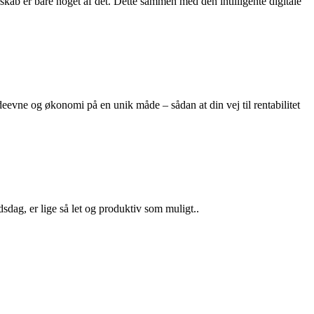
dskab er bare noget af det. Dette sammen med den intilligente digitale
deevne og økonomi på en unik måde – sådan at din vej til rentabilitet
sdag, er lige så let og produktiv som muligt..