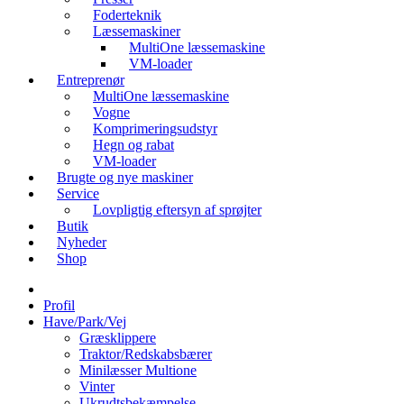
Foderteknik
Læssemaskiner
MultiOne læssemaskine
VM-loader
Entreprenør
MultiOne læssemaskine
Vogne
Komprimeringsudstyr
Hegn og rabat
VM-loader
Brugte og nye maskiner
Service
Lovpligtig eftersyn af sprøjter
Butik
Nyheder
Shop
Profil
Have/Park/Vej
Græsklippere
Traktor/Redskabsbærer
Minilæsser Multione
Vinter
Ukrudtsbekæmpelse