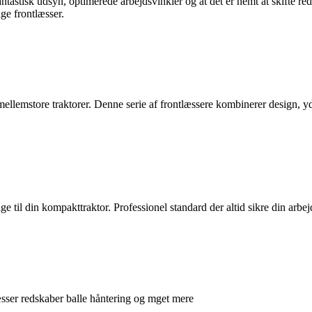
antastisk udsyn, optimerede arbejdsvinkler og at det er nemt at skifte re
ge frontlæsser.
 mellemstore traktorer. Denne serie af frontlæssere kombinerer design, y
til din kompakttraktor. Professionel standard der altid sikre din arbejd
æsser redskaber balle håntering og mget mere