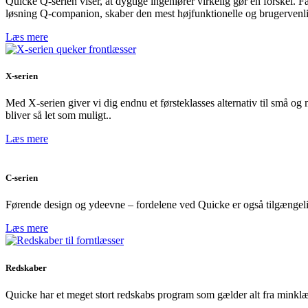
Quicke Q-serien viser, at dygtige ingeniører virkelig gør en forskel. F
løsning Q-companion, skaber den mest højfunktionelle og brugervenli
Læs mere
X-serien
Med X-serien giver vi dig endnu et førsteklasses alternativ til små og
bliver så let som muligt..
Læs mere
C-serien
Førende design og ydeevne – fordelene ved Quicke er også tilgængelige 
Læs mere
Redskaber
Quicke har et meget stort redskabs program som gælder alt fra minkl