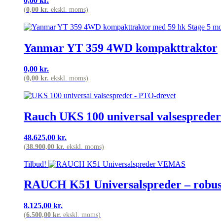
0,00
kr.
(
0,00
kr.
ekskl. moms)
Yanmar YT 359 4WD kompakttraktor
0,00
kr.
(
0,00
kr.
ekskl. moms)
Rauch UKS 100 universal valsesprede
48.625,00
kr.
(
38.900,00
kr.
ekskl. moms)
Tilbud!
RAUCH K51 Universalspreder – robust s
8.125,00
kr.
(
6.500,00
kr.
ekskl. moms)