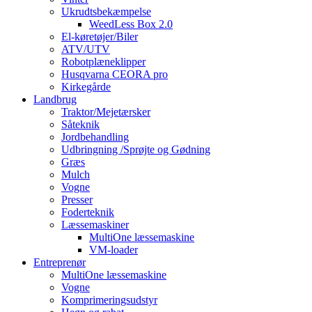
Ukrudtsbekæmpelse
WeedLess Box 2.0
El-køretøjer/Biler
ATV/UTV
Robotplæneklipper
Husqvarna CEORA pro
Kirkegårde
Landbrug
Traktor/Mejetærsker
Såteknik
Jordbehandling
Udbringning /Sprøjte og Gødning
Græs
Mulch
Vogne
Presser
Foderteknik
Læssemaskiner
MultiOne læssemaskine
VM-loader
Entreprenør
MultiOne læssemaskine
Vogne
Komprimeringsudstyr