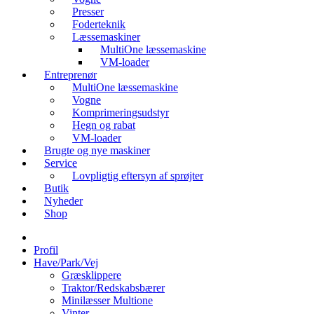
Presser
Foderteknik
Læssemaskiner
MultiOne læssemaskine
VM-loader
Entreprenør
MultiOne læssemaskine
Vogne
Komprimeringsudstyr
Hegn og rabat
VM-loader
Brugte og nye maskiner
Service
Lovpligtig eftersyn af sprøjter
Butik
Nyheder
Shop
Profil
Have/Park/Vej
Græsklippere
Traktor/Redskabsbærer
Minilæsser Multione
Vinter