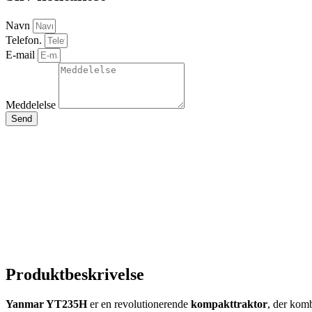
Navn
Telefon.
E-mail
Meddelelse
Send
Produktbeskrivelse
Yanmar YT235H
er en revolutionerende
kompakttraktor
, der komb