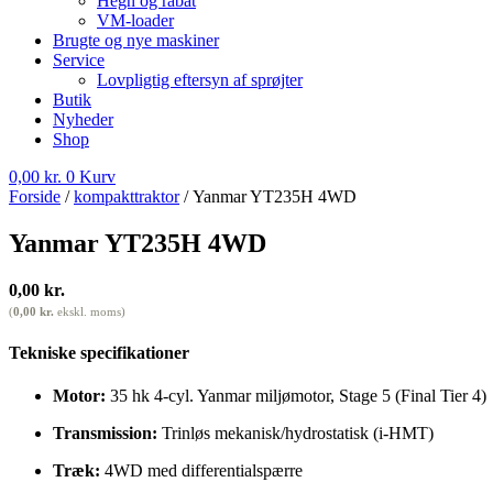
Hegn og rabat
VM-loader
Brugte og nye maskiner
Service
Lovpligtig eftersyn af sprøjter
Butik
Nyheder
Shop
0,00
kr.
0
Kurv
Forside
/
kompakttraktor
/ Yanmar YT235H 4WD
Yanmar YT235H 4WD
0,00
kr.
(
0,00
kr.
ekskl. moms)
Tekniske specifikationer
Motor:
35 hk 4-cyl. Yanmar miljømotor, Stage 5 (Final Tier 4)
Transmission:
Trinløs mekanisk/hydrostatisk (i-HMT)
Træk:
4WD med differentialspærre