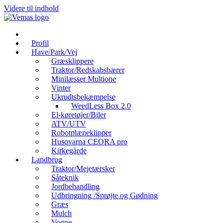
Videre til indhold
Profil
Have/Park/Vej
Græsklippere
Traktor/Redskabsbærer
Minilæsser Multione
Vinter
Ukrudtsbekæmpelse
WeedLess Box 2.0
El-køretøjer/Biler
ATV/UTV
Robotplæneklipper
Husqvarna CEORA pro
Kirkegårde
Landbrug
Traktor/Mejetærsker
Såteknik
Jordbehandling
Udbringning /Sprøjte og Gødning
Græs
Mulch
Vogne