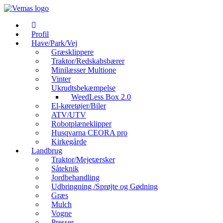
Videre
til
indhold
Profil
Have/Park/Vej
Græsklippere
Traktor/Redskabsbærer
Minilæsser Multione
Vinter
Ukrudtsbekæmpelse
WeedLess Box 2.0
El-køretøjer/Biler
ATV/UTV
Robotplæneklipper
Husqvarna CEORA pro
Kirkegårde
Landbrug
Traktor/Mejetærsker
Såteknik
Jordbehandling
Udbringning /Sprøjte og Gødning
Græs
Mulch
Vogne
Presser