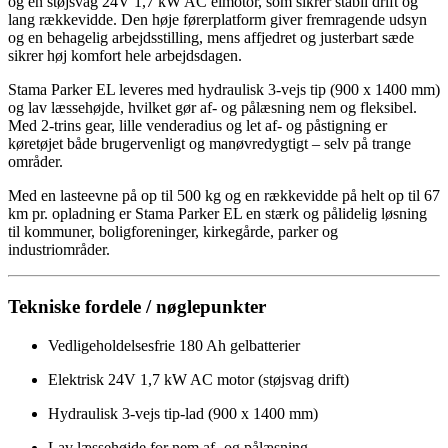
og en støjsvag 24V 1,7 kW AC elmotor, som sikrer stabil drift og
lang rækkevidde. Den høje førerplatform giver fremragende udsyn
og en behagelig arbejdsstilling, mens affjedret og justerbart sæde
sikrer høj komfort hele arbejdsdagen.
Stama Parker EL leveres med hydraulisk 3-vejs tip (900 x 1400 mm)
og lav læssehøjde, hvilket gør af- og pålæsning nem og fleksibel.
Med 2-trins gear, lille venderadius og let af- og påstigning er
køretøjet både brugervenligt og manøvredygtigt – selv på trange
områder.
Med en lasteevne på op til 500 kg og en rækkevidde på helt op til 67
km pr. opladning er Stama Parker EL en stærk og pålidelig løsning
til kommuner, boligforeninger, kirkegårde, parker og
industriområder.
Tekniske fordele / nøglepunkter
Vedligeholdelsesfrie 180 Ah gelbatterier
Elektrisk 24V 1,7 kW AC motor (støjsvag drift)
Hydraulisk 3-vejs tip-lad (900 x 1400 mm)
Lav læssehøjde for nem af- og pålæsning