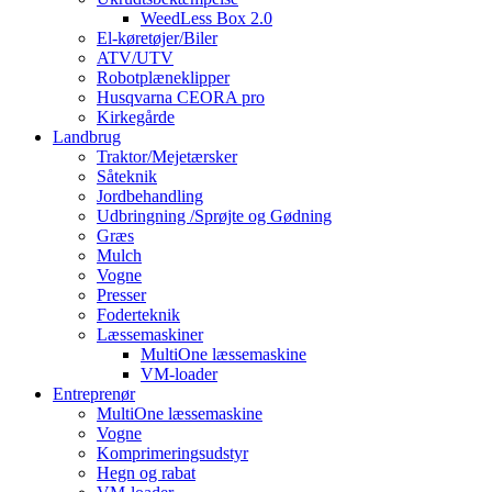
WeedLess Box 2.0
El-køretøjer/Biler
ATV/UTV
Robotplæneklipper
Husqvarna CEORA pro
Kirkegårde
Landbrug
Traktor/Mejetærsker
Såteknik
Jordbehandling
Udbringning /Sprøjte og Gødning
Græs
Mulch
Vogne
Presser
Foderteknik
Læssemaskiner
MultiOne læssemaskine
VM-loader
Entreprenør
MultiOne læssemaskine
Vogne
Komprimeringsudstyr
Hegn og rabat