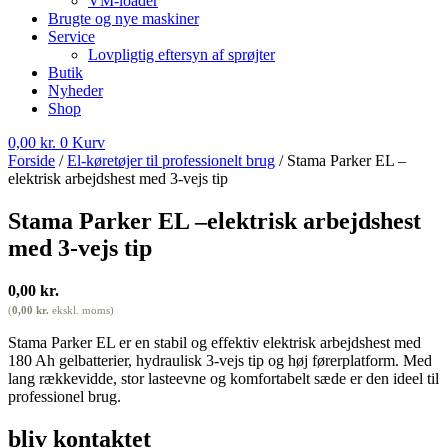
VM-loader
Brugte og nye maskiner
Service
Lovpligtig eftersyn af sprøjter
Butik
Nyheder
Shop
0,00
kr.
0
Kurv
Forside
/
El-køretøjer til professionelt brug
/ Stama Parker EL –
elektrisk arbejdshest med 3-vejs tip
Stama Parker EL –elektrisk arbejdshest
med 3-vejs tip
0,00
kr.
(
0,00
kr.
ekskl. moms)
Stama Parker EL er en stabil og effektiv elektrisk arbejdshest med
180 Ah gelbatterier, hydraulisk 3-vejs tip og høj førerplatform. Med
lang rækkevidde, stor lasteevne og komfortabelt sæde er den ideel til
professionel brug.
bliv kontaktet