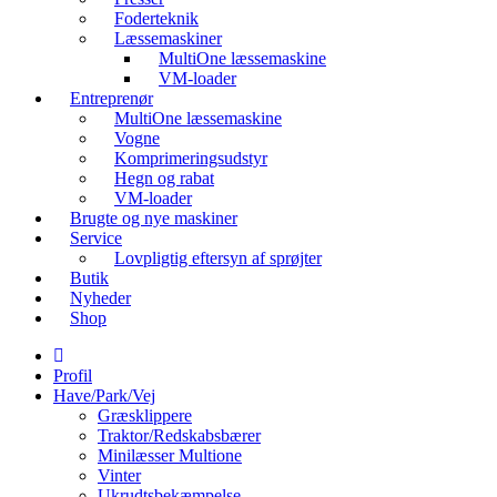
Foderteknik
Læssemaskiner
MultiOne læssemaskine
VM-loader
Entreprenør
MultiOne læssemaskine
Vogne
Komprimeringsudstyr
Hegn og rabat
VM-loader
Brugte og nye maskiner
Service
Lovpligtig eftersyn af sprøjter
Butik
Nyheder
Shop
Profil
Have/Park/Vej
Græsklippere
Traktor/Redskabsbærer
Minilæsser Multione
Vinter
Ukrudtsbekæmpelse