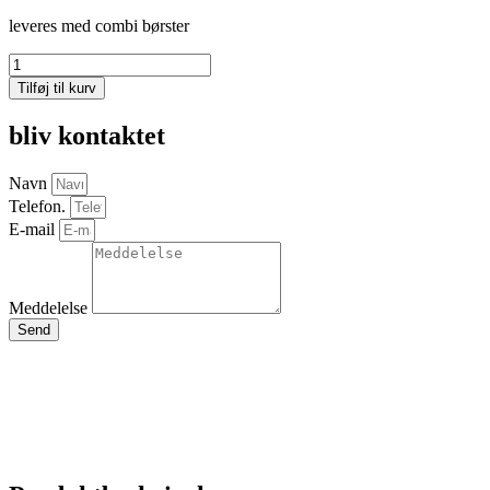
leveres med combi børster
Multione
ukrudtsbørste
Tilføj til kurv
antal
bliv kontaktet
Navn
Telefon.
E-mail
Meddelelse
Send