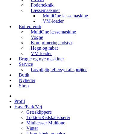
Foderteknik
Læssemaskiner
MultiOne læssemaskine
VM-loader
Entreprenør
MultiOne læssemaskine
Vogne
Komprimeringsudstyr
Hegn og rabat
VM-loader
Brugte og nye maskiner
Service
Lovpligtig eftersyn af sprøjter
Butik
Nyheder
Shop
Profil
Have/Park/Vej
Græsklippere
Traktor/Redskabsbærer
Minilæsser Multione
Vinter
Ukrudtsbekæmpelse