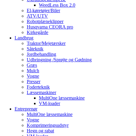
WeedLess Box 2.0
El-køretøjer/Biler
ATV/UTV
Robotplæneklipper
Husqvarna CEORA pro
Kirkegårde
Landbrug
Traktor/Mejetærsker
Såteknik
Jordbehandling
Udbringning /Sprøjte og Gødning
Græs
Mulch
Vogne
Presser
Foderteknik
Læssemaskiner
MultiOne læssemaskine
VM-loader
Entreprenør
MultiOne læssemaskine
Vogne
Komprimeringsudstyr
Hegn og rabat