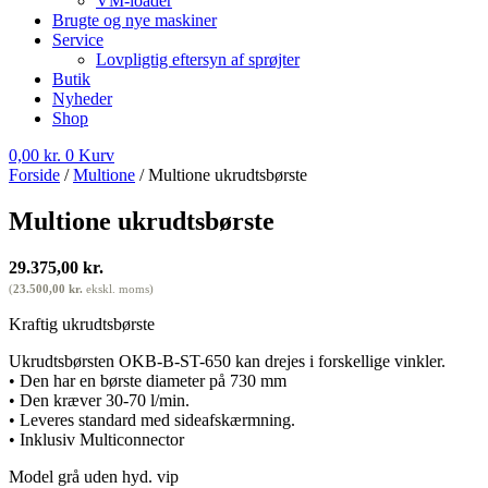
VM-loader
Brugte og nye maskiner
Service
Lovpligtig eftersyn af sprøjter
Butik
Nyheder
Shop
0,00
kr.
0
Kurv
Forside
/
Multione
/ Multione ukrudtsbørste
Multione ukrudtsbørste
29.375,00
kr.
(
23.500,00
kr.
ekskl. moms)
Kraftig ukrudtsbørste
Ukrudtsbørsten OKB-B-ST-650 kan drejes i forskellige vinkler.
• Den har en børste diameter på 730 mm
• Den kræver 30-70 l/min.
• Leveres standard med sideafskærmning.
• Inklusiv Multiconnector
Model grå uden hyd. vip