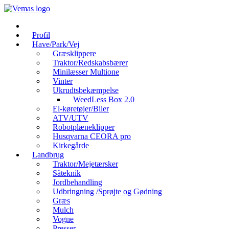
Videre
til
indhold
Profil
Have/Park/Vej
Græsklippere
Traktor/Redskabsbærer
Minilæsser Multione
Vinter
Ukrudtsbekæmpelse
WeedLess Box 2.0
El-køretøjer/Biler
ATV/UTV
Robotplæneklipper
Husqvarna CEORA pro
Kirkegårde
Landbrug
Traktor/Mejetærsker
Såteknik
Jordbehandling
Udbringning /Sprøjte og Gødning
Græs
Mulch
Vogne
Presser