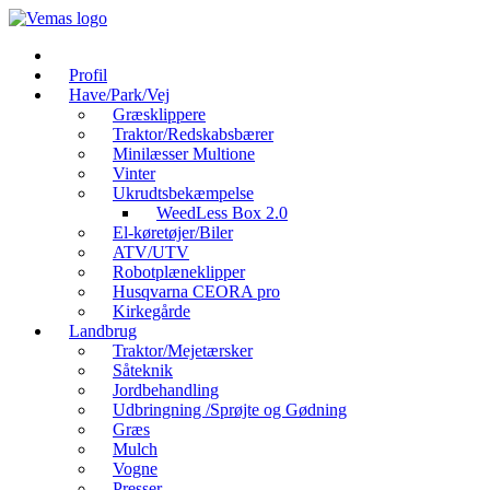
Videre
til
indhold
Profil
Have/Park/Vej
Græsklippere
Traktor/Redskabsbærer
Minilæsser Multione
Vinter
Ukrudtsbekæmpelse
WeedLess Box 2.0
El-køretøjer/Biler
ATV/UTV
Robotplæneklipper
Husqvarna CEORA pro
Kirkegårde
Landbrug
Traktor/Mejetærsker
Såteknik
Jordbehandling
Udbringning /Sprøjte og Gødning
Græs
Mulch
Vogne
Presser