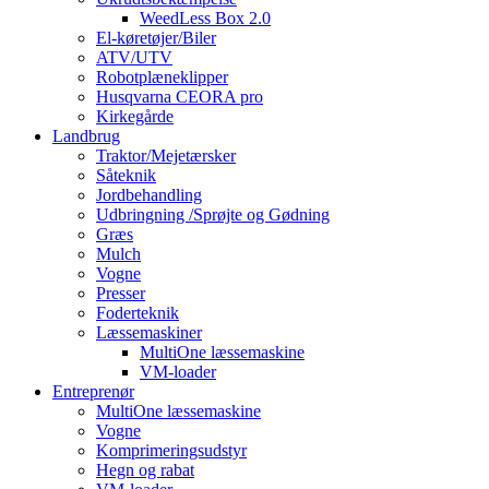
WeedLess Box 2.0
El-køretøjer/Biler
ATV/UTV
Robotplæneklipper
Husqvarna CEORA pro
Kirkegårde
Landbrug
Traktor/Mejetærsker
Såteknik
Jordbehandling
Udbringning /Sprøjte og Gødning
Græs
Mulch
Vogne
Presser
Foderteknik
Læssemaskiner
MultiOne læssemaskine
VM-loader
Entreprenør
MultiOne læssemaskine
Vogne
Komprimeringsudstyr
Hegn og rabat