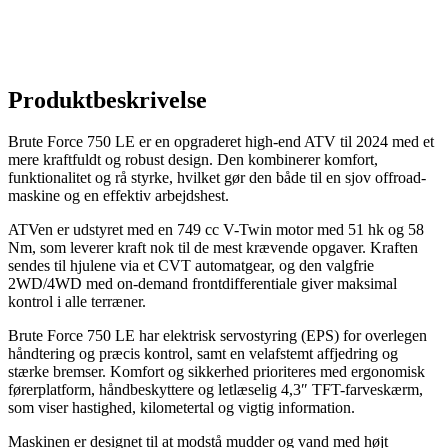
Produktbeskrivelse
Brute Force 750 LE er en opgraderet high-end ATV til 2024 med et
mere kraftfuldt og robust design. Den kombinerer komfort,
funktionalitet og rå styrke, hvilket gør den både til en sjov offroad-
maskine og en effektiv arbejdshest.
ATVen er udstyret med en 749 cc V-Twin motor med 51 hk og 58
Nm, som leverer kraft nok til de mest krævende opgaver. Kraften
sendes til hjulene via et CVT automatgear, og den valgfrie
2WD/4WD med on-demand frontdifferentiale giver maksimal
kontrol i alle terræner.
Brute Force 750 LE har elektrisk servostyring (EPS) for overlegen
håndtering og præcis kontrol, samt en velafstemt affjedring og
stærke bremser. Komfort og sikkerhed prioriteres med ergonomisk
førerplatform, håndbeskyttere og letlæselig 4,3″ TFT-farveskærm,
som viser hastighed, kilometertal og vigtig information.
Maskinen er designet til at modstå mudder og vand med højt