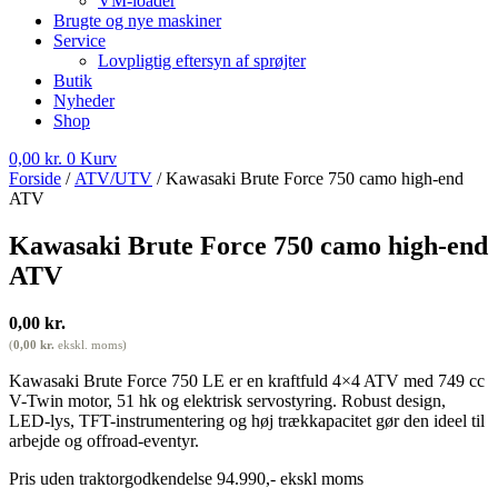
VM-loader
Brugte og nye maskiner
Service
Lovpligtig eftersyn af sprøjter
Butik
Nyheder
Shop
0,00
kr.
0
Kurv
Forside
/
ATV/UTV
/ Kawasaki Brute Force 750 camo high-end
ATV
Kawasaki Brute Force 750 camo high-end
ATV
0,00
kr.
(
0,00
kr.
ekskl. moms)
Kawasaki Brute Force 750 LE er en kraftfuld 4×4 ATV med 749 cc
V-Twin motor, 51 hk og elektrisk servostyring. Robust design,
LED-lys, TFT-instrumentering og høj trækkapacitet gør den ideel til
arbejde og offroad-eventyr.
Pris uden traktorgodkendelse 94.990,- ekskl moms