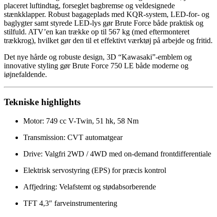
placeret luftindtag, forseglet bagbremse og veldesignede
stænkklapper. Robust bagageplads med KQR-system, LED-for- og
baglygter samt styrede LED-lys gør Brute Force både praktisk og
stilfuld. ATV’en kan trække op til 567 kg (med eftermonteret
trækkrog), hvilket gør den til et effektivt værktøj på arbejde og fritid.
Det nye hårde og robuste design, 3D “Kawasaki”-emblem og
innovative styling gør Brute Force 750 LE både moderne og
iøjnefaldende.
Tekniske highlights
Motor: 749 cc V-Twin, 51 hk, 58 Nm
Transmission: CVT automatgear
Drive: Valgfri 2WD / 4WD med on-demand frontdifferentiale
Elektrisk servostyring (EPS) for præcis kontrol
Affjedring: Velafstemt og stødabsorberende
TFT 4,3″ farveinstrumentering