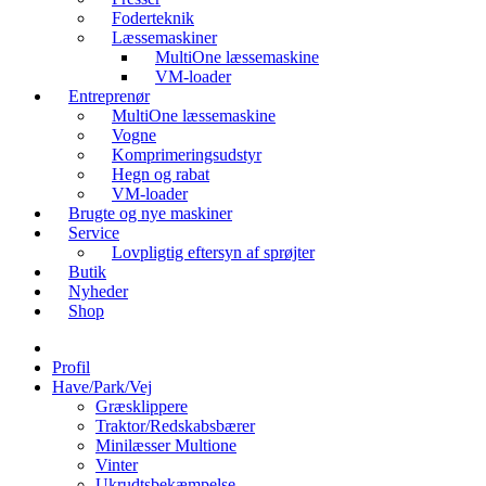
Foderteknik
Læssemaskiner
MultiOne læssemaskine
VM-loader
Entreprenør
MultiOne læssemaskine
Vogne
Komprimeringsudstyr
Hegn og rabat
VM-loader
Brugte og nye maskiner
Service
Lovpligtig eftersyn af sprøjter
Butik
Nyheder
Shop
Profil
Have/Park/Vej
Græsklippere
Traktor/Redskabsbærer
Minilæsser Multione
Vinter
Ukrudtsbekæmpelse