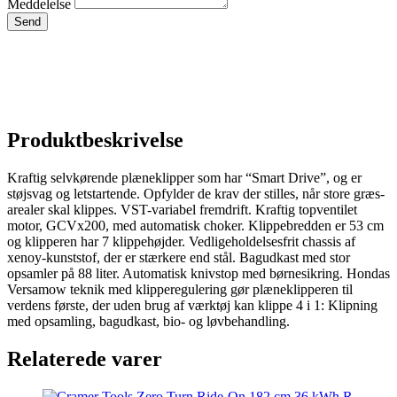
Meddelelse
Send
Produktbeskrivelse
Kraftig selvkørende plæneklipper som har “Smart Drive”, og er
støjsvag og letstartende. Opfylder de krav der stilles, når store græs-
arealer skal klippes. VST-variabel fremdrift. Kraftig topventilet
motor, GCVx200, med automatisk choker. Klippebredden er 53 cm
og klipperen har 7 klippehøjder. Vedligeholdelsesfrit chassis af
xenoy-kunststof, der er stærkere end stål. Bagudkast med stor
opsamler på 88 liter. Automatisk knivstop med børnesikring. Hondas
Versamow teknik med klipperegulering gør plæneklipperen til
verdens første, der uden brug af værktøj kan klippe 4 i 1: Klipning
med opsamling, bagudkast, bio- og løvbehandling.
Relaterede varer