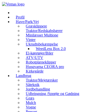
Videre
til
indhold
Profil
Have/Park/Vej
Græsklippere
Traktor/Redskabsbærer
Minilæsser Multione
Vinter
Ukrudtsbekæmpelse
WeedLess Box 2.0
El-køretøjer/Biler
ATV/UTV
Robotplæneklipper
Husqvarna CEORA pro
Kirkegårde
Landbrug
Traktor/Mejetærsker
Såteknik
Jordbehandling
Udbringning /Sprøjte og Gødning
Græs
Mulch
Vogne
Presser