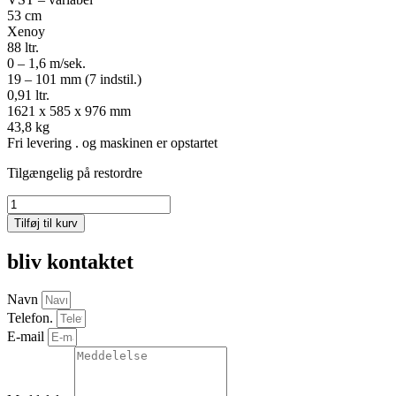
53 cm
Xenoy
88 ltr.
0 – 1,6 m/sek.
19 – 101 mm (7 indstil.)
0,91 ltr.
1621 x 585 x 976 mm
43,8 kg
Fri levering . og maskinen er opstartet
Tilgængelig på restordre
Honda
HRX537
Tilføj til kurv
VY
53
bliv kontaktet
cm
-
opsamling/bioklip
Navn
antal
Telefon.
E-mail