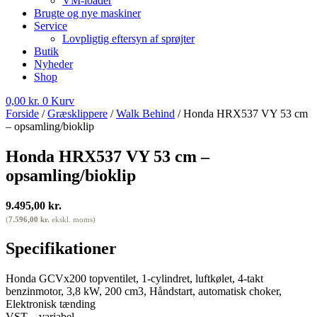
VM-loader
Brugte og nye maskiner
Service
Lovpligtig eftersyn af sprøjter
Butik
Nyheder
Shop
0,00
kr.
0
Kurv
Forside
/
Græsklippere
/
Walk Behind
/ Honda HRX537 VY 53 cm
– opsamling/bioklip
Honda HRX537 VY 53 cm –
opsamling/bioklip
9.495,00
kr.
(
7.596,00
kr.
ekskl. moms)
Specifikationer
Honda GCVx200 topventilet, 1-cylindret, luftkølet, 4-takt
benzinmotor, 3,8 kW, 200 cm3, Håndstart, automatisk choker,
Elektronisk tænding
VST – variabel