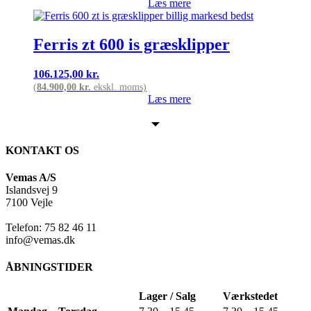
Læs mere
Ferris zt 600 is græsklipper
106.125,00
kr.
(
84.900,00
kr.
ekskl. moms)
Læs mere
KONTAKT OS
Vemas A/S
Islandsvej 9
7100 Vejle
Telefon: 75 82 46 11
info@vemas.dk
ÅBNINGSTIDER
Lager / Salg
Værkstedet