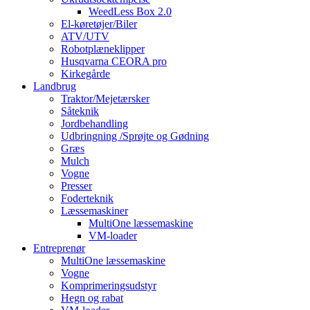
WeedLess Box 2.0
El-køretøjer/Biler
ATV/UTV
Robotplæneklipper
Husqvarna CEORA pro
Kirkegårde
Landbrug
Traktor/Mejetærsker
Såteknik
Jordbehandling
Udbringning /Sprøjte og Gødning
Græs
Mulch
Vogne
Presser
Foderteknik
Læssemaskiner
MultiOne læssemaskine
VM-loader
Entreprenør
MultiOne læssemaskine
Vogne
Komprimeringsudstyr
Hegn og rabat