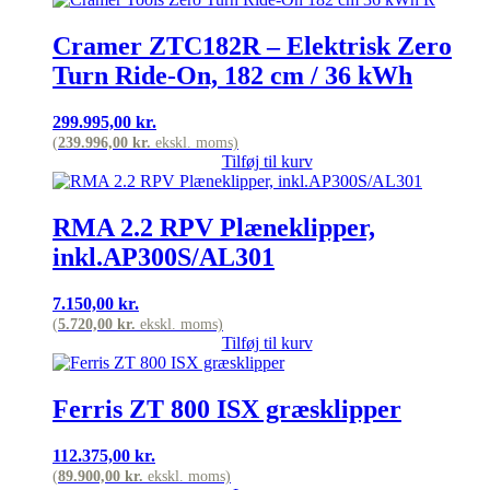
Cramer ZTC182R – Elektrisk Zero
Turn Ride-On, 182 cm / 36 kWh
299.995,00
kr.
(
239.996,00
kr.
ekskl. moms)
Tilføj til kurv
RMA 2.2 RPV Plæneklipper,
inkl.AP300S/AL301
7.150,00
kr.
(
5.720,00
kr.
ekskl. moms)
Tilføj til kurv
Ferris ZT 800 ISX græsklipper
112.375,00
kr.
(
89.900,00
kr.
ekskl. moms)