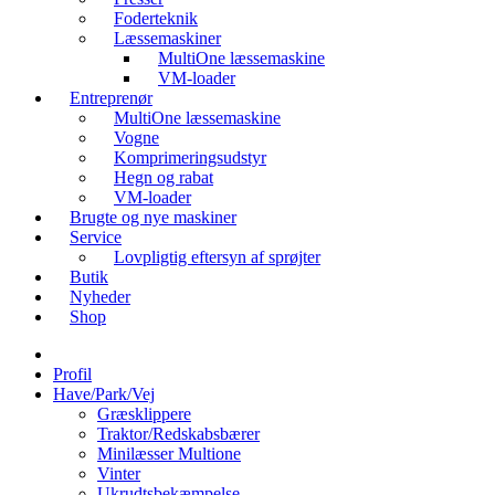
Foderteknik
Læssemaskiner
MultiOne læssemaskine
VM-loader
Entreprenør
MultiOne læssemaskine
Vogne
Komprimeringsudstyr
Hegn og rabat
VM-loader
Brugte og nye maskiner
Service
Lovpligtig eftersyn af sprøjter
Butik
Nyheder
Shop
Profil
Have/Park/Vej
Græsklippere
Traktor/Redskabsbærer
Minilæsser Multione
Vinter
Ukrudtsbekæmpelse