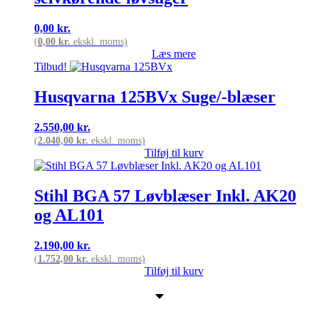
0,00
kr.
(
0,00
kr.
ekskl. moms)
Læs mere
Tilbud!
Husqvarna 125BVx Suge/-blæser
2.550,00
kr.
(
2.040,00
kr.
ekskl. moms)
Tilføj til kurv
Stihl BGA 57 Løvblæser Inkl. AK20
og AL101
2.190,00
kr.
(
1.752,00
kr.
ekskl. moms)
Tilføj til kurv