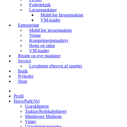
Foderteknik
Læssemaskiner
MultiOne læssemaskine
VM-loader
Entreprenør
MultiOne læssemaskine
Vogne
Komprimeringsudstyr
Hegn og rabat
VM-loader
Brugte og nye maskiner
Service
Lovpligtig eftersyn af sprøjter
Butik
Nyheder
Shop
Profil
Have/Park/Vej
Græsklippere
Traktor/Redskabsbærer
Minilæsser Multione
Vinter
Ukrudtsbekæmpelse