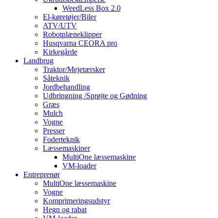
WeedLess Box 2.0
El-køretøjer/Biler
ATV/UTV
Robotplæneklipper
Husqvarna CEORA pro
Kirkegårde
Landbrug
Traktor/Mejetærsker
Såteknik
Jordbehandling
Udbringning /Sprøjte og Gødning
Græs
Mulch
Vogne
Presser
Foderteknik
Læssemaskiner
MultiOne læssemaskine
VM-loader
Entreprenør
MultiOne læssemaskine
Vogne
Komprimeringsudstyr
Hegn og rabat