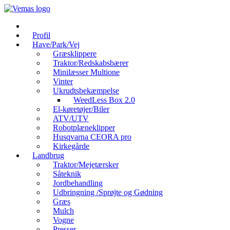
Videre
til
indhold
Profil
Have/Park/Vej
Græsklippere
Traktor/Redskabsbærer
Minilæsser Multione
Vinter
Ukrudtsbekæmpelse
WeedLess Box 2.0
El-køretøjer/Biler
ATV/UTV
Robotplæneklipper
Husqvarna CEORA pro
Kirkegårde
Landbrug
Traktor/Mejetærsker
Såteknik
Jordbehandling
Udbringning /Sprøjte og Gødning
Græs
Mulch
Vogne
Presser