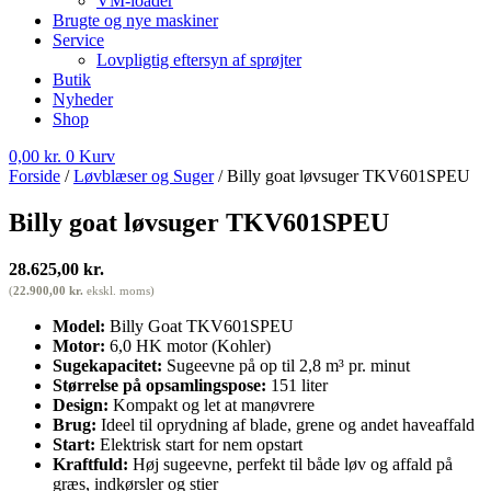
VM-loader
Brugte og nye maskiner
Service
Lovpligtig eftersyn af sprøjter
Butik
Nyheder
Shop
0,00
kr.
0
Kurv
Forside
/
Løvblæser og Suger
/ Billy goat løvsuger TKV601SPEU
Billy goat løvsuger TKV601SPEU
28.625,00
kr.
(
22.900,00
kr.
ekskl. moms)
Model:
Billy Goat TKV601SPEU
Motor:
6,0 HK motor (Kohler)
Sugekapacitet:
Sugeevne på op til 2,8 m³ pr. minut
Størrelse på opsamlingspose:
151 liter
Design:
Kompakt og let at manøvrere
Brug:
Ideel til oprydning af blade, grene og andet haveaffald
Start:
Elektrisk start for nem opstart
Kraftfuld:
Høj sugeevne, perfekt til både løv og affald på
græs, indkørsler og stier