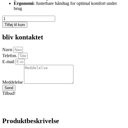
Ergonomi:
Justerbare håndtag for optimal komfort under
brug
Billy
goat
Tilføj til kurv
løvsuger
TKV601SPEU
bliv kontaktet
antal
Navn
Telefon.
E-mail
Meddelelse
Send
Tilbud!
Produktbeskrivelse