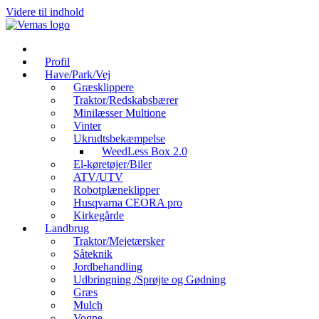
Videre til indhold
Profil
Have/Park/Vej
Græsklippere
Traktor/Redskabsbærer
Minilæsser Multione
Vinter
Ukrudtsbekæmpelse
WeedLess Box 2.0
El-køretøjer/Biler
ATV/UTV
Robotplæneklipper
Husqvarna CEORA pro
Kirkegårde
Landbrug
Traktor/Mejetærsker
Såteknik
Jordbehandling
Udbringning /Sprøjte og Gødning
Græs
Mulch
Vogne