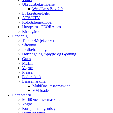
Ukrudtsbekæmpelse
WeedLess Box 2.0
El-køretøjer/Biler
ATV/UTV
Robotplæneklipper
Husqvarna CEORA pro
Kirkegårde
Landbrug
Traktor/Mejetærsker
Såteknik
Jordbehandling
Udbringning /Sprøjte og Gødning
Græs
Mulch
Vogne
Presser
Foderteknik
Læssemaskiner
MultiOne læssemaskine
VM-loader
Entreprenør
MultiOne læssemaskine
Vogne
Komprimeringsudstyr