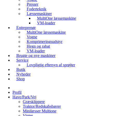
Presser
Foderteknik
Læssemaskiner
MultiOne læssemaskine
VM-loader
Entreprenør
MultiOne læssemaskine
Vogne
Komprimeringsudstyr
Hegn og rabat
VM-loader
Brugte og nye maskiner
Service
Lovpligtig eftersyn af sprøjter
Butik
Nyheder
Shop
Profil
Have/Park/Vej
Græsklippere
Traktor/Redskabsbærer
Minilæsser Multione
Vinter