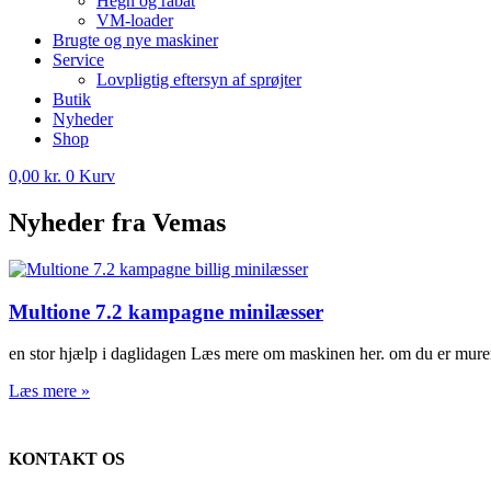
Hegn og rabat
VM-loader
Brugte og nye maskiner
Service
Lovpligtig eftersyn af sprøjter
Butik
Nyheder
Shop
0,00
kr.
0
Kurv
Nyheder fra Vemas
Multione 7.2 kampagne minilæsser
en stor hjælp i daglidagen Læs mere om maskinen her. om du er murer,
Læs mere »
KONTAKT OS