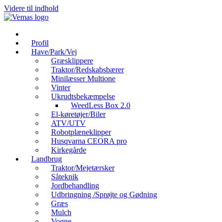
Videre til indhold
Profil
Have/Park/Vej
Græsklippere
Traktor/Redskabsbærer
Minilæsser Multione
Vinter
Ukrudtsbekæmpelse
WeedLess Box 2.0
El-køretøjer/Biler
ATV/UTV
Robotplæneklipper
Husqvarna CEORA pro
Kirkegårde
Landbrug
Traktor/Mejetærsker
Såteknik
Jordbehandling
Udbringning /Sprøjte og Gødning
Græs
Mulch
Vogne