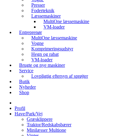
Presser
Foderteknik
Læssemaskiner
MultiOne læssemaskine
VM-loader
Entreprenør
MultiOne læssemaskine
Vogne
Komprimeringsudstyr
Hegn og rabat
VM-loader
Brugte og nye maskiner
Service
Lovpligtig eftersyn af sprøjter
Butik
Nyheder
Shop
Profil
Have/Park/Vej
Græsklippere
Traktor/Redskabsbærer
Minilæsser Multione
Vinter