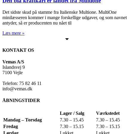
Den blå kraftkarl er landet fra Multione
Det sidste skud på stamme fra Italienske Multione. MultiOne
minilæsseren kommer i mange forskellige udgaver, og som navnet
antyder, så er producenten nu nået til
Læs mere »
KONTAKT OS
Vemas A/S
Islandsvej 9
7100 Vejle
Telefon: 75 82 46 11
info@vemas.dk
ÅBNINGSTIDER
Lager / Salg
Værkstedet
Mandag – Torsdag
7.30 – 15.45
7.30 – 15.45
Fredag
7.30 – 15.15
7.30 – 15.15
Lørdag
Lukket
Lukket