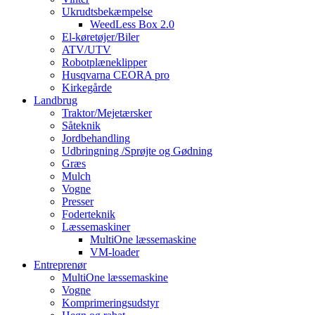
Ukrudtsbekæmpelse
WeedLess Box 2.0
El-køretøjer/Biler
ATV/UTV
Robotplæneklipper
Husqvarna CEORA pro
Kirkegårde
Landbrug
Traktor/Mejetærsker
Såteknik
Jordbehandling
Udbringning /Sprøjte og Gødning
Græs
Mulch
Vogne
Presser
Foderteknik
Læssemaskiner
MultiOne læssemaskine
VM-loader
Entreprenør
MultiOne læssemaskine
Vogne
Komprimeringsudstyr