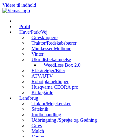
Videre til indhold
Profil
Have/Park/Vej
Græsklippere
Traktor/Redskabsbærer
Minilæsser Multione
Vinter
Ukrudtsbekæmpelse
WeedLess Box 2.0
El-køretøjer/Biler
ATV/UTV
Robotplæneklipper
Husqvarna CEORA pro
Kirkegårde
Landbrug
Traktor/Mejetærsker
Såteknik
Jordbehandling
Udbringning /Sprøjte og Gødning
Græs
Mulch
Vogne