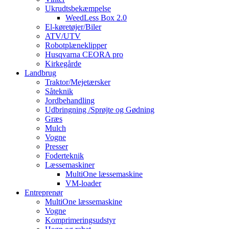
Ukrudtsbekæmpelse
WeedLess Box 2.0
El-køretøjer/Biler
ATV/UTV
Robotplæneklipper
Husqvarna CEORA pro
Kirkegårde
Landbrug
Traktor/Mejetærsker
Såteknik
Jordbehandling
Udbringning /Sprøjte og Gødning
Græs
Mulch
Vogne
Presser
Foderteknik
Læssemaskiner
MultiOne læssemaskine
VM-loader
Entreprenør
MultiOne læssemaskine
Vogne
Komprimeringsudstyr