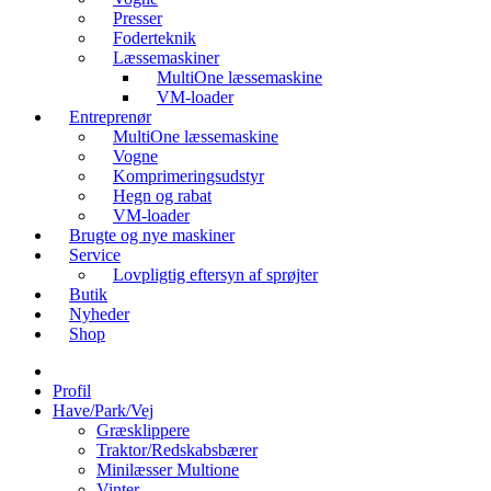
Presser
Foderteknik
Læssemaskiner
MultiOne læssemaskine
VM-loader
Entreprenør
MultiOne læssemaskine
Vogne
Komprimeringsudstyr
Hegn og rabat
VM-loader
Brugte og nye maskiner
Service
Lovpligtig eftersyn af sprøjter
Butik
Nyheder
Shop
Profil
Have/Park/Vej
Græsklippere
Traktor/Redskabsbærer
Minilæsser Multione
Vinter