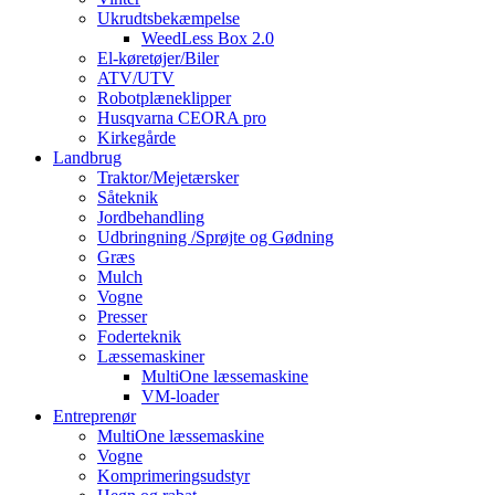
Ukrudtsbekæmpelse
WeedLess Box 2.0
El-køretøjer/Biler
ATV/UTV
Robotplæneklipper
Husqvarna CEORA pro
Kirkegårde
Landbrug
Traktor/Mejetærsker
Såteknik
Jordbehandling
Udbringning /Sprøjte og Gødning
Græs
Mulch
Vogne
Presser
Foderteknik
Læssemaskiner
MultiOne læssemaskine
VM-loader
Entreprenør
MultiOne læssemaskine
Vogne
Komprimeringsudstyr