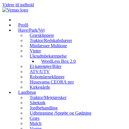
Videre til indhold
Profil
Have/Park/Vej
Græsklippere
Traktor/Redskabsbærer
Minilæsser Multione
Vinter
Ukrudtsbekæmpelse
WeedLess Box 2.0
El-køretøjer/Biler
ATV/UTV
Robotplæneklipper
Husqvarna CEORA pro
Kirkegårde
Landbrug
Traktor/Mejetærsker
Såteknik
Jordbehandling
Udbringning /Sprøjte og Gødning
Græs
Mulch
Vogne