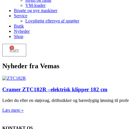
Hegn og rabat
VM-loader
Brugte og nye maskiner
Service
Lovpligtig eftersyn af sprøjter
Butik
Nyheder
Shop
0
Kurv
Nyheder fra Vemas
Cramer ZTC182R –elektrisk klipper 182 cm
Leder du efter en støjsvag, driftssikker og bæredygtig løsning til p
Læs mere »
KONTAKT OS