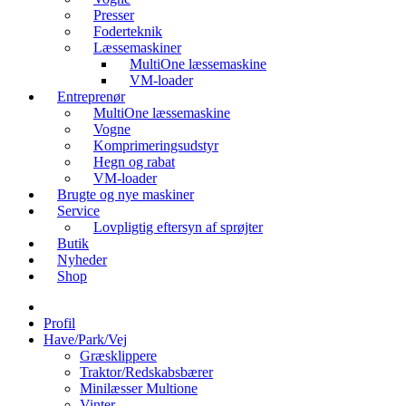
Presser
Foderteknik
Læssemaskiner
MultiOne læssemaskine
VM-loader
Entreprenør
MultiOne læssemaskine
Vogne
Komprimeringsudstyr
Hegn og rabat
VM-loader
Brugte og nye maskiner
Service
Lovpligtig eftersyn af sprøjter
Butik
Nyheder
Shop
Profil
Have/Park/Vej
Græsklippere
Traktor/Redskabsbærer
Minilæsser Multione
Vinter