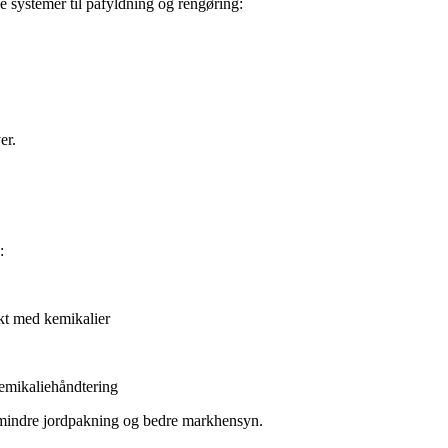
systemer til påfyldning og rengøring:
er.
:
kt med kemikalier
emikaliehåndtering
 mindre jordpakning og bedre markhensyn.