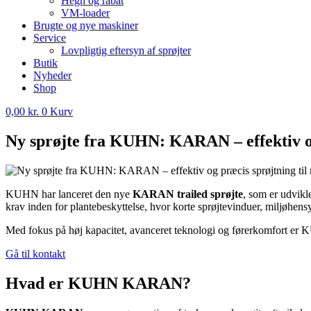
Hegn og rabat
VM-loader
Brugte og nye maskiner
Service
Lovpligtig eftersyn af sprøjter
Butik
Nyheder
Shop
0,00
kr.
0
Kurv
Ny sprøjte fra KUHN: KARAN – effektiv og
KUHN har lanceret den nye
KARAN trailed sprøjte
, som er udvikl
krav inden for plantebeskyttelse, hvor korte sprøjtevinduer, miljøhens
Med fokus på høj kapacitet, avanceret teknologi og førerkomfort er K
Gå til kontakt
Hvad er KUHN KARAN?