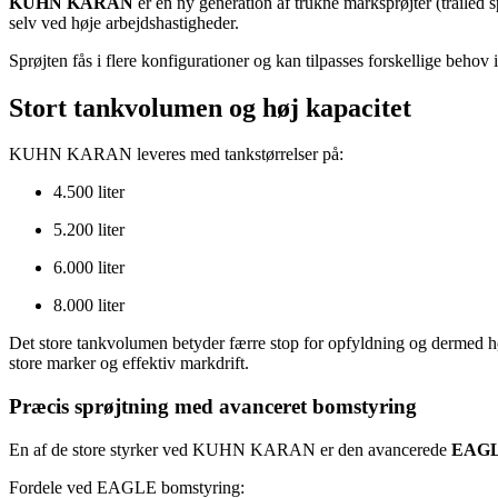
KUHN KARAN
er en ny generation af trukne marksprøjter (trailed 
selv ved høje arbejdshastigheder.
Sprøjten fås i flere konfigurationer og kan tilpasses forskellige behov
Stort tankvolumen og høj kapacitet
KUHN KARAN leveres med tankstørrelser på:
4.500 liter
5.200 liter
6.000 liter
8.000 liter
Det store tankvolumen betyder færre stop for opfyldning og dermed hø
store marker og effektiv markdrift.
Præcis sprøjtning med avanceret bomstyring
En af de store styrker ved KUHN KARAN er den avancerede
EAGL
Fordele ved EAGLE bomstyring: