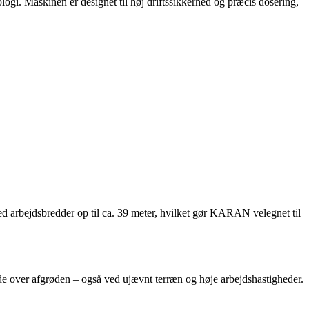
logi. Maskinen er designet til høj driftssikkerhed og præcis dosering,
d arbejdsbredder op til ca. 39 meter, hvilket gør KARAN velegnet til
de over afgrøden – også ved ujævnt terræn og høje arbejdshastigheder.