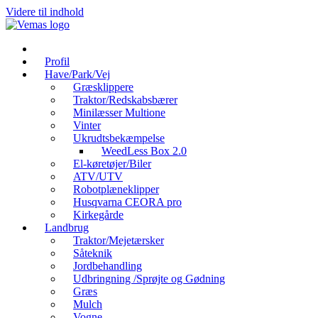
Videre til indhold
Profil
Have/Park/Vej
Græsklippere
Traktor/Redskabsbærer
Minilæsser Multione
Vinter
Ukrudtsbekæmpelse
WeedLess Box 2.0
El-køretøjer/Biler
ATV/UTV
Robotplæneklipper
Husqvarna CEORA pro
Kirkegårde
Landbrug
Traktor/Mejetærsker
Såteknik
Jordbehandling
Udbringning /Sprøjte og Gødning
Græs
Mulch
Vogne