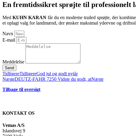
En fremtidssikret sprøjte til professionelt
Med
KUHN KARAN
får du en moderne trailed sprøjte, der kombine
et oplagt valg for landmænd, der ønsker maksimal ydeevne og driftss
Navn
E-mail
Meddelelse
Send
Tidligere
Tidligere
God jul og godt nytår
Næste
DEUTZ-FAHR 7250 Vidste du godt, at
Næste
Tilbage til oversigt
KONTAKT OS
Vemas A/S
Islandsvej 9