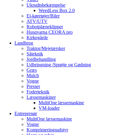
Ukrudtsbekæmpelse
WeedLess Box 2.0
El-køretøjer/Biler
ATV/UTV
Robotplæneklipper
Husqvarna CEORA pro
Kirkegårde
Landbrug
Traktor/Mejetærsker
Såteknik
Jordbehandling
Udbringning /Sprøjte og Gødning
Græs
Mulch
Vogne
Presser
Foderteknik
Læssemaskiner
MultiOne læssemaskine
VM-loader
Entreprenør
MultiOne læssemaskine
Vogne
Komprimeringsudstyr