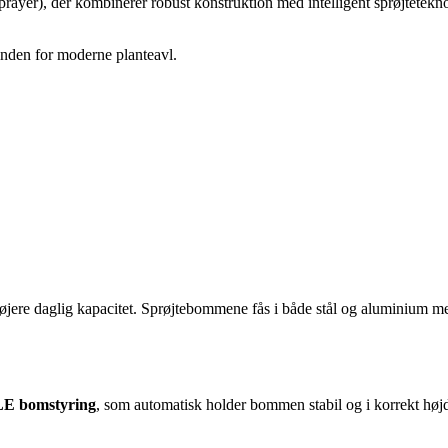
sprayer), der kombinerer robust konstruktion med intelligent sprøjtetekno
 inden for moderne planteavl.
jere daglig kapacitet. Sprøjtebommene fås i både stål og aluminium me
E bomstyring
, som automatisk holder bommen stabil og i korrekt høj