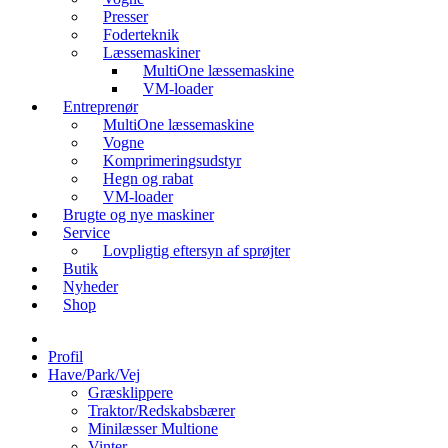
Presser
Foderteknik
Læssemaskiner
MultiOne læssemaskine
VM-loader
Entreprenør
MultiOne læssemaskine
Vogne
Komprimeringsudstyr
Hegn og rabat
VM-loader
Brugte og nye maskiner
Service
Lovpligtig eftersyn af sprøjter
Butik
Nyheder
Shop
Profil
Have/Park/Vej
Græsklippere
Traktor/Redskabsbærer
Minilæsser Multione
Vinter