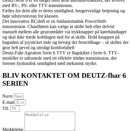
Deutz-Serie 6 er en meget bred serie allround-traktorer, der leveres
med RV-, PS- eller TTV-transmission.
Fælles for dem alle er deres smidighed, brugervenlige betjening og
høje udstyrsniveau for klassen.
Det innovative RCshift er en fuldautomatisk PowerShift-
transmission. Chaufføren kan vælge at skifte helt eller delvist
manuelt mellem alle gearområder via trykknapper på kørehåndtaget
og skal ikke træde koblingen ned for at skifte. Hold knappen på
bagsiden af joysticket inde og bevæg det frem/tilbage – så skiftes der
gear helt jævnt og utroligt komfortabelt
Deutz-Fahr Agrotron Serie 6 TTV er flagskibet i Serie 6. TTV-
modeller er udrustede med en effektiv trinløs transmission, der
forener hydraulisk smidighed med mekanisk styrke.
BLIV KONTAKTET OM DEUTZ-fhar 6
SERIEN
Navn
E-mail
Tlf.
Meddelelse