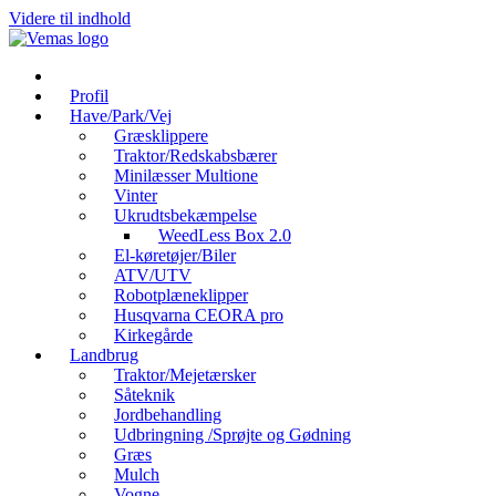
Videre til indhold
Profil
Have/Park/Vej
Græsklippere
Traktor/Redskabsbærer
Minilæsser Multione
Vinter
Ukrudtsbekæmpelse
WeedLess Box 2.0
El-køretøjer/Biler
ATV/UTV
Robotplæneklipper
Husqvarna CEORA pro
Kirkegårde
Landbrug
Traktor/Mejetærsker
Såteknik
Jordbehandling
Udbringning /Sprøjte og Gødning
Græs
Mulch
Vogne