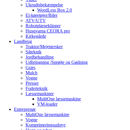
Ukrudtsbekæmpelse
WeedLess Box 2.0
El-køretøjer/Biler
ATV/UTV
Robotplæneklipper
Husqvarna CEORA pro
Kirkegårde
Landbrug
Traktor/Mejetærsker
Såteknik
Jordbehandling
Udbringning /Sprøjte og Gødning
Græs
Mulch
Vogne
Presser
Foderteknik
Læssemaskiner
MultiOne læssemaskine
VM-loader
Entreprenør
MultiOne læssemaskine
Vogne
Komprimeringsudstyr