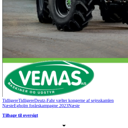
Tidligere
Tidligere
Deutz-Fahr vælter kongerne af sejrsskamlen
Næste
Egholm forårskampagne 2023
Næste
Tilbage til oversigt