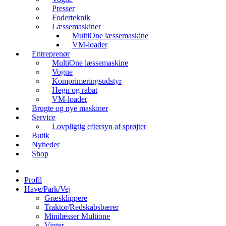
Presser
Foderteknik
Læssemaskiner
MultiOne læssemaskine
VM-loader
Entreprenør
MultiOne læssemaskine
Vogne
Komprimeringsudstyr
Hegn og rabat
VM-loader
Brugte og nye maskiner
Service
Lovpligtig eftersyn af sprøjter
Butik
Nyheder
Shop
Profil
Have/Park/Vej
Græsklippere
Traktor/Redskabsbærer
Minilæsser Multione
Vinter