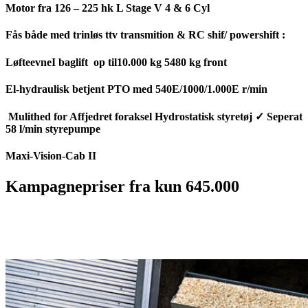
Motor fra 126 – 225 hk L Stage V 4 & 6 Cyl
Fås både med trinløs ttv transmition & RC shif/ powershift :
LøfteevneI baglift op til10.000 kg 5480 kg front
El-hydraulisk betjent PTO med 540E/1000/1.000E r/min
Mulithed for Affjedret foraksel Hydrostatisk styretøj ✓ Seperat
58 l/min styrepumpe
Maxi-Vision-Cab II
Kampagnepriser fra kun 645.000