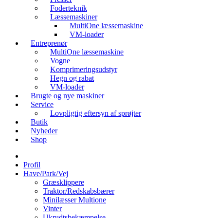
Foderteknik
Læssemaskiner
MultiOne læssemaskine
VM-loader
Entreprenør
MultiOne læssemaskine
Vogne
Komprimeringsudstyr
Hegn og rabat
VM-loader
Brugte og nye maskiner
Service
Lovpligtig eftersyn af sprøjter
Butik
Nyheder
Shop
Profil
Have/Park/Vej
Græsklippere
Traktor/Redskabsbærer
Minilæsser Multione
Vinter
Ukrudtsbekæmpelse