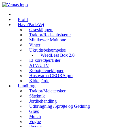
Videre
til
indhold
Profil
Have/Park/Vej
Græsklippere
Traktor/Redskabsbærer
Minilæsser Multione
Vinter
Ukrudtsbekæmpelse
WeedLess Box 2.0
El-køretøjer/Biler
ATV/UTV
Robotplæneklipper
Husqvarna CEORA pro
Kirkegårde
Landbrug
Traktor/Mejetærsker
Såteknik
Jordbehandling
Udbringning /Sprøjte og Gødning
Græs
Mulch
Vogne
Presser