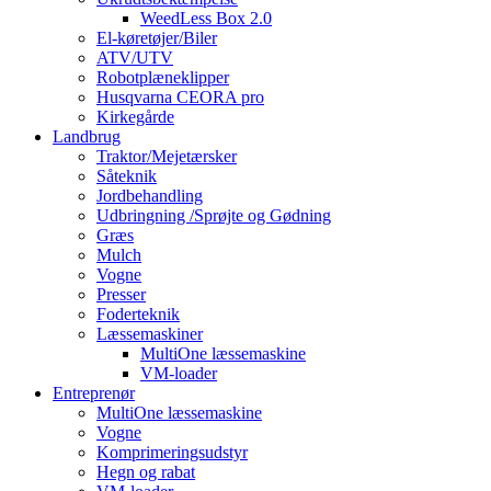
WeedLess Box 2.0
El-køretøjer/Biler
ATV/UTV
Robotplæneklipper
Husqvarna CEORA pro
Kirkegårde
Landbrug
Traktor/Mejetærsker
Såteknik
Jordbehandling
Udbringning /Sprøjte og Gødning
Græs
Mulch
Vogne
Presser
Foderteknik
Læssemaskiner
MultiOne læssemaskine
VM-loader
Entreprenør
MultiOne læssemaskine
Vogne
Komprimeringsudstyr
Hegn og rabat