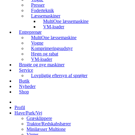
Presser
Foderteknik
Læssemaskiner
MultiOne læssemaskine
VM-loader
Entreprenør
MultiOne læssemaskine
Vogne
Komprimeringsudstyr
Hegn og rabat
VM-loader
Brugte og nye maskiner
Service
Lovpligtig eftersyn af sprøjter
Butik
Nyheder
Shop
Profil
Have/Park/Vej
Græsklippere
Traktor/Redskabsbærer
Minilæsser Multione
Vinter