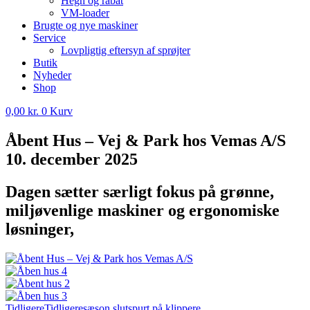
Hegn og rabat
VM-loader
Brugte og nye maskiner
Service
Lovpligtig eftersyn af sprøjter
Butik
Nyheder
Shop
0,00
kr.
0
Kurv
Åbent Hus – Vej & Park hos Vemas A/S
10. december 2025
Dagen sætter særligt fokus på grønne,
miljøvenlige maskiner og ergonomiske
løsninger,
Tidligere
Tidligere
sæson slutspurt på klippere