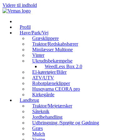
Videre til indhold
Profil
Have/Park/Vej
Græsklippere
Traktor/Redskabsbærer
Minilæsser Multione
Vinter
Ukrudtsbekæmpelse
WeedLess Box 2.0
El-køretøjer/Biler
ATV/UTV
Robotplæneklipper
Husqvarna CEORA pro
Kirkegårde
Landbrug
Traktor/Mejetærsker
Såteknik
Jordbehandling
Udbringning /Sprøjte og Gødning
Græs
Mulch
Vogne