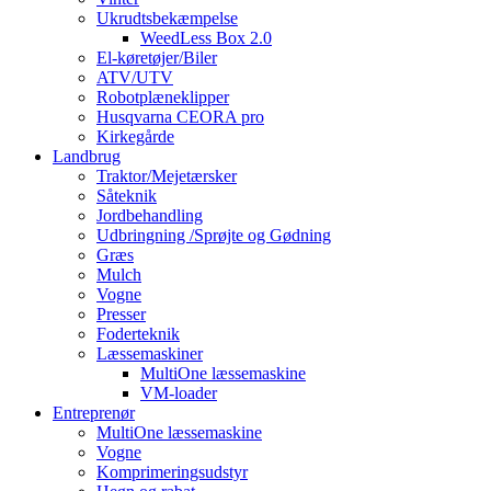
Ukrudtsbekæmpelse
WeedLess Box 2.0
El-køretøjer/Biler
ATV/UTV
Robotplæneklipper
Husqvarna CEORA pro
Kirkegårde
Landbrug
Traktor/Mejetærsker
Såteknik
Jordbehandling
Udbringning /Sprøjte og Gødning
Græs
Mulch
Vogne
Presser
Foderteknik
Læssemaskiner
MultiOne læssemaskine
VM-loader
Entreprenør
MultiOne læssemaskine
Vogne
Komprimeringsudstyr