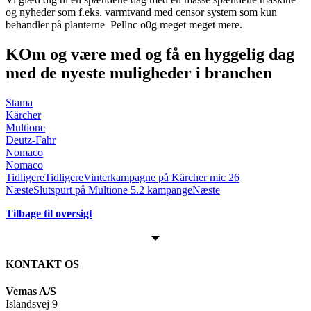
og nyheder som f.eks. varmtvand med censor system som kun
behandler på planterne Pellnc o0g meget meget mere.
KOm og være med og få en hyggelig dag
med de nyeste muligheder i branchen
Stama
Kärcher
Multione
Deutz-Fahr
Nomaco
Nomaco
Tidligere
Tidligere
Vinterkampagne på Kärcher mic 26
Næste
Slutspurt på Multione 5.2 kampange
Næste
Tilbage til oversigt
KONTAKT OS
Vemas A/S
Islandsvej 9