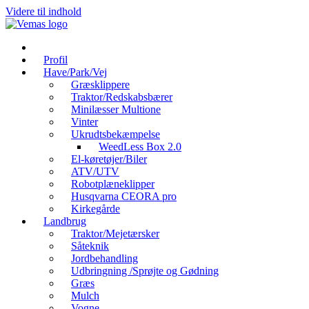
Videre til indhold
Profil
Have/Park/Vej
Græsklippere
Traktor/Redskabsbærer
Minilæsser Multione
Vinter
Ukrudtsbekæmpelse
WeedLess Box 2.0
El-køretøjer/Biler
ATV/UTV
Robotplæneklipper
Husqvarna CEORA pro
Kirkegårde
Landbrug
Traktor/Mejetærsker
Såteknik
Jordbehandling
Udbringning /Sprøjte og Gødning
Græs
Mulch
Vogne