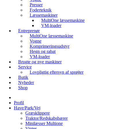
Presser
Foderteknik
Læssemaskiner
MultiOne læssemaskine
VM-loader
Entreprenør
MultiOne læssemaskine
Vogne
Komprimeringsudstyr
Hegn og rabat
VM-loader
Brugte og nye maskiner
Service
Lovpligtig eftersyn af sprøjter
Butik
Nyheder
Shop
Profil
Have/Park/Vej
Græsklippere
Traktor/Redskabsbærer
Minilæsser Multione
Vinter