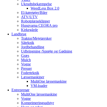
Ukrudtsbekæmpelse
WeedLess Box 2.0
El-køretøjer/Biler
ATV/UTV
Robotplæneklipper
Husqvarna CEORA pro
Kirkegårde
Landbrug
Traktor/Mejetærsker
Såteknik
Jordbehandling
Udbringning /Sprøjte og Gødning
Græs
Mulch
Vogne
Presser
Foderteknik
Læssemaskiner
MultiOne læssemaskine
VM-loader
Entreprenør
MultiOne læssemaskine
Vogne
Komprimeringsudstyr